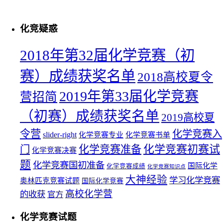
化竞疑惑
2018年第32届化学竞赛（初
赛）成绩获奖名单
2018高校夏令
2019年第33届化学竞赛
营招简
（初赛）成绩获奖名单
2019高校夏
令营
化学竞赛入
slider-right
化学竞赛专业
化学竞赛书单
化学竞赛初赛试
化学竞赛准备
门
化学竞赛决赛
题
化学竞赛国初准备
国际化学
化学竞赛成绩
化学竞赛知识点
大神经验
学习化学竞赛
奥林匹克竞赛试题
国际化学竞赛
高校化学营
的收获
官方
化学竞赛试题