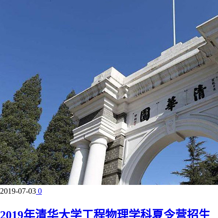
2019-07-03
0
2019年清华大学工程物理学科夏令营招生