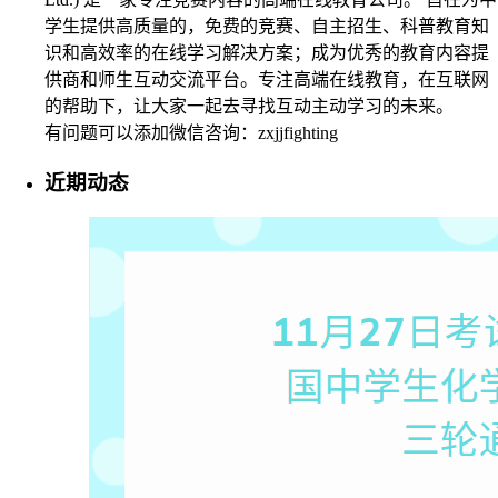
学生提供高质量的，免费的竞赛、自主招生、科普教育知
识和高效率的在线学习解决方案；成为优秀的教育内容提
供商和师生互动交流平台。专注高端在线教育，在互联网
的帮助下，让大家一起去寻找互动主动学习的未来。
有问题可以添加微信咨询：zxjjfighting
近期动态