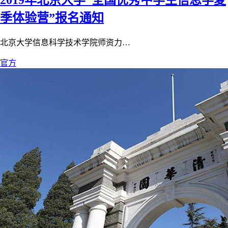
2019年北京大学“全国优秀中学生信息学夏
季体验营”报名通知
北京大学信息科学技术学院师资力…
官方