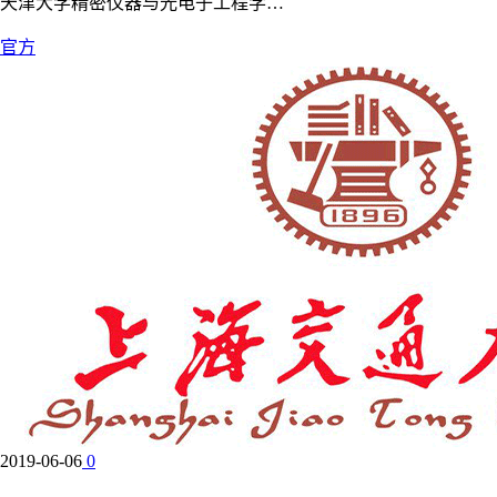
天津大学精密仪器与光电子工程学…
官方
2019-06-06
0