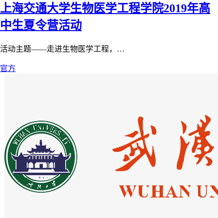
上海交通大学生物医学工程学院2019年高
中生夏令营活动
活动主题——走进生物医学工程，…
官方