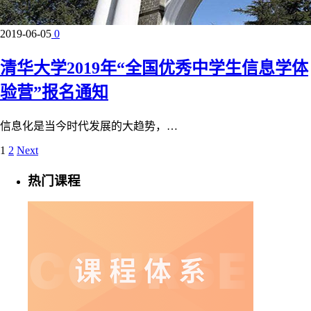
2019-06-05
0
清华大学2019年“全国优秀中学生信息学体
验营”报名通知
信息化是当今时代发展的大趋势，…
1
2
Next
热门课程