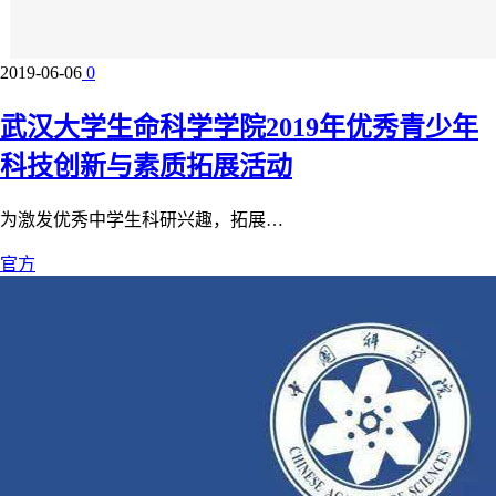
2019-06-06
0
武汉大学生命科学学院2019年优秀青少年
科技创新与素质拓展活动
为激发优秀中学生科研兴趣，拓展…
官方