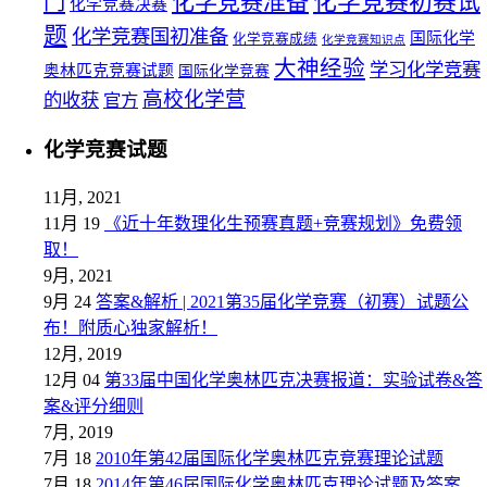
化学竞赛初赛试
化学竞赛准备
门
化学竞赛决赛
题
化学竞赛国初准备
国际化学
化学竞赛成绩
化学竞赛知识点
大神经验
学习化学竞赛
奥林匹克竞赛试题
国际化学竞赛
高校化学营
的收获
官方
化学竞赛试题
11月, 2021
11月 19
《近十年数理化生预赛真题+竞赛规划》免费领
取！
9月, 2021
9月 24
答案&解析 | 2021第35届化学竞赛（初赛）试题公
布！附质心独家解析！
12月, 2019
12月 04
第33届中国化学奥林匹克决赛报道：实验试卷&答
案&评分细则
7月, 2019
7月 18
2010年第42届国际化学奥林匹克竞赛理论试题
7月 18
2014年第46届国际化学奥林匹克理论试题及答案