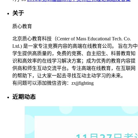
关于
质心教育
北京质心教育科技（Center of Mass Educational Tech. Co.
Ltd.) 是一家专注竞赛内容的高端在线教育公司。 旨在为中
学生提供高质量的，免费的竞赛、自主招生、科普教育知
识和高效率的在线学习解决方案；成为优秀的教育内容提
供商和师生互动交流平台。专注高端在线教育，在互联网
的帮助下，让大家一起去寻找互动主动学习的未来。
有问题可以添加微信咨询：zxjjfighting
近期动态