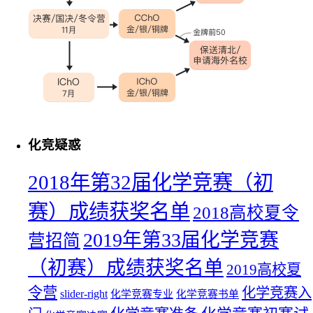
化竞疑惑
2018年第32届化学竞赛（初
赛）成绩获奖名单
2018高校夏令
2019年第33届化学竞赛
营招简
（初赛）成绩获奖名单
2019高校夏
令营
化学竞赛入
slider-right
化学竞赛专业
化学竞赛书单