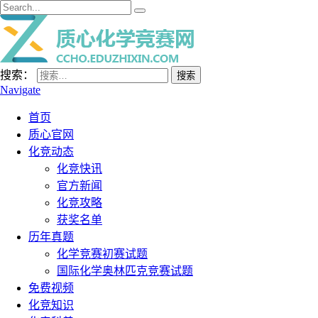
搜索：
Navigate
首页
质心官网
化竞动态
化竞快讯
官方新闻
化竞攻略
获奖名单
历年真题
化学竞赛初赛试题
国际化学奥林匹克竞赛试题
免费视频
化竞知识