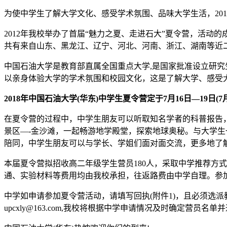
为使中学生了解大学文化、感受学术氛围、品味大学生活，20
2012年我校举办了首届“魅力之夏、走进石大”夏令营，活动
共有来自山东、黑龙江、辽宁、河北、河南、浙江、湖南等近二
中国石油大学是教育部直属全国重点大学,是国家批准设立研究生
以亲身体验大学的学术氛围和校园文化，这是了解大学、感受
2018年中国石油大学(华东)中学生夏令营定于7月16日—19
在夏令营的过程中，中学生朋友可以听取知名学者的科普报告
景区—-金沙滩，一起畅游地学殿堂，探索地球奥秘。与大学
陪同，中学生朋友可以与学长、学姐们面对面交流，更多地了
本届夏令营拟招收高二年级学生营员180人，采取中学推荐方
通、实验材料等费用均由我校承担，往返路费由中学自理。参
中学如申请参加夏令营活动，请填写回执(附件1)，且必须选
upcxly@163.com,我校将根据中学申请情况及时确定