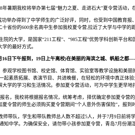
18年暑期我校将举办第七届“魅力之夏、走进石大”夏令营活动，
的成功举办得到了中学师生的广泛好评，同时，也受到中国教育报、
十省份的600余名高中生参加我校夏令营,拉近了大学与中学的
院的大学，是国家“211工程”、“985工程”优势学科创新平台
大学的最好方式。
日(7月16日下午报到，19日上午离校)在美丽的海滨之城、帆船之
，参观学校图书馆、校史馆、体育馆、实验室等教学设施和美丽
生一起素质拓展、表演节目、共进晚餐，在轻松的环境中真正体
解大学的学习和生活情况。参加夏令营活动，可为中学生更早地
式报名，我校将根据报名情况，统筹考虑，择优确定参加夏令营
加夏令营的师生必须购买夏令营期间“个人意外伤害保险”，报到
派教师带队，学生和带队教师总人数不超过5人，并于7月9日前
营员名单并通知中学。为确保安全，请勿带小孩参加夏令营，青岛7月份