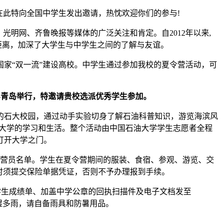
在此特向全国中学生发出邀请，热忱欢迎你们的参与!
光明网、齐鲁晚报等媒体的广泛关注和肯定。自2012年以来,
距离，加深了大学生与中学生之间的了解与友谊。
和国家“双一流”建设高校。中学生通过参加我校的夏令营活动，可
都—-青岛举行，特邀请贵校选派优秀学生参加。
的石大校园，通过动手实验切身了解石油科普知识，游览海滨风
验大学的学习和生活。整个活动由中国石油大学学生志愿者全程
打开大学之门。
的营员名单。学生在夏令营期间的服装、食宿、参观、游览、交
时须提交保险单据凭证，否则不予办理报到手续。
将学生成绩单、加盖中学公章的回执扫描件及电子文档发至
潮湿多雨，请自备雨具和防暑用品。