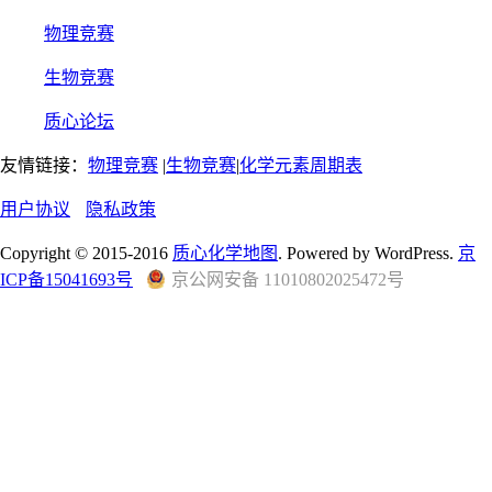
物理竞赛
生物竞赛
质心论坛
友情链接：
物理竞赛
|
生物竞赛
|
化学元素周期表
用户协议
隐私政策
Copyright © 2015-2016
质心化学地图
. Powered by WordPress.
京
ICP备15041693号
京公网安备 11010802025472号