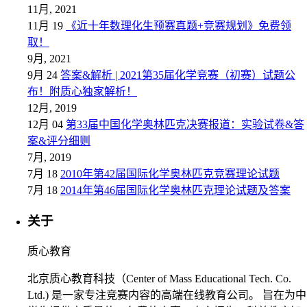
11月, 2021
11月 19
《近十年数理化生预赛真题+竞赛规划》免费领
取！
9月, 2021
9月 24
答案&解析 | 2021第35届化学竞赛（初赛）试题公
布！附质心独家解析！
12月, 2019
12月 04
第33届中国化学奥林匹克决赛报道：实验试卷&答
案&评分细则
7月, 2019
7月 18
2010年第42届国际化学奥林匹克竞赛理论试题
7月 18
2014年第46届国际化学奥林匹克理论试题及答案
关于
质心教育
北京质心教育科技（Center of Mass Educational Tech. Co.
Ltd.) 是一家专注竞赛内容的高端在线教育公司。 旨在为中