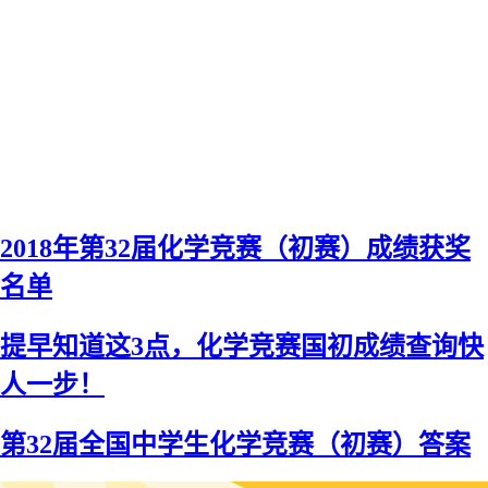
2018年第32届化学竞赛（初赛）成绩获奖
名单
提早知道这3点，化学竞赛国初成绩查询快
人一步！
第32届全国中学生化学竞赛（初赛）答案