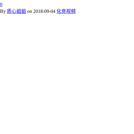
0
By
质心姐姐
on
2018-09-04
化竞视频