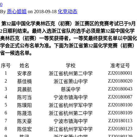
0
By
质心姐姐
on
2018-09-18
化竞动态
第32届中国化学奥林匹克（初赛）浙江赛区的竞赛考试已于9月
2日顺利结束。最终入选浙江省队的选手必须是第32届中国化学
奥林匹克（初赛）一等奖获得者，一等奖最终获奖名单以中国化
学会正式公布名单为准。下面为浙江省第32届化学竞赛（初赛）
省一候选名单。
序号
姓名
学校
准考证号
1
ZJ20180001
安孝彦
浙江省杭州第二中学
2
ZJ20180020
蔡佳楠
浙江省萧山中学
3
ZJ20180043
晁晨航
慈溪中学
4
ZJ20180087
陈可当
宁波市镇海中学
5
ZJ20180100
陈璞阳
浙江省杭州学军中学
6
ZJ20180109
陈晟浩
浙江省杭州第二中学
7
ZJ20180113
陈天豪
宁波市镇海中学
8
ZJ20180123
陈信宏
浙江省杭州学军中学
9
ZJ20180129