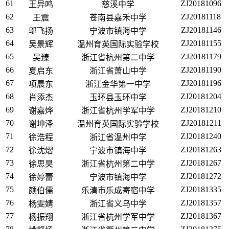
61
ZJ20181096
王异鸣
慈溪中学
62
ZJ20181118
王震
苍南县嘉禾中学
63
ZJ20181146
邬飞扬
宁波市镇海中学
64
ZJ20181155
吴景辉
温州育英国际实验学校
65
ZJ20181179
吴臻
浙江省杭州第二中学
66
ZJ20181190
夏启东
浙江省萧山中学
67
ZJ20181196
项晨东
浙江金华第一中学
68
ZJ20181204
肖添杰
玉环县玉环中学
69
ZJ20181210
谢嘉烨
浙江省杭州学军中学
70
ZJ20181211
谢坤泽
温州育英国际实验学校
71
ZJ20181240
徐浩程
浙江省温州中学
72
ZJ20181263
徐沈熠
宁波市镇海中学
73
ZJ20181267
徐思昊
浙江省杭州第二中学
74
ZJ20181272
徐婷蕾
宁波市镇海中学
75
ZJ20181335
颜伯儒
乐清市乐成寄宿中学
76
ZJ20181357
杨雯婧
浙江省义乌中学
77
ZJ20181367
杨振翔
浙江省杭州学军中学