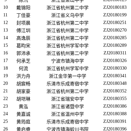
陈汛
浙江省萧山中学
10
ZJ20180183
戴锦阳
浙江省杭州第二中学
11
ZJ20180199
丁佳豪
浙江省义乌中学
12
ZJ20180251
封项晨
浙江省杭州第二中学
13
ZJ20180270
傅江圳
浙江省杭州第二中学
14
ZJ20180285
高逸辰
浙江省杭州第二中学
15
ZJ20180289
葛昀宋
浙江省杭州学军中学
16
ZJ20180311
郭沛承
浙江省杭州第二中学
17
ZJ20180326
何承芝
宁波市镇海中学
18
ZJ20180330
何流
浙江省杭州学军中学
19
ZJ20180341
洪力舟
浙江金华第一中学
20
ZJ20180348
胡宸畅
乐清市乐成寄宿中学
21
ZJ20180352
胡家豪
浙江省杭州第二中学
22
ZJ20180355
胡垲琳
浙江省瑞安中学
23
ZJ20180386
黄泓
浙江省诸暨中学
24
ZJ20180388
黄嘉诚
浙江省温州中学
25
ZJ20180391
黄筠庭
乐清市乐成寄宿中学
26
ZJ20180396
黄启睿
宁波市镇海蛟川书院