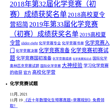
2018年第32届化学竞赛（初
赛）成绩获奖名单
2018高校夏令
2019年第33届化学竞赛
营招简
（初赛）成绩获奖名单
2019高校夏
令营
化学竞赛入
slider-right
化学竞赛专业
化学竞赛书单
化学竞赛初赛试
化学竞赛准备
门
化学竞赛决赛
题
化学竞赛国初准备
国际化学
化学竞赛成绩
化学竞赛知识点
大神经验
学习化学竞赛
奥林匹克竞赛试题
国际化学竞赛
高校化学营
的收获
官方
化学竞赛试题
11月, 2021
11月 19
《近十年数理化生预赛真题+竞赛规划》免费领
取！