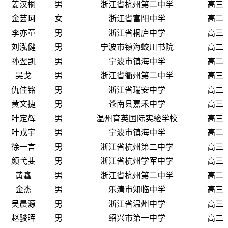
姜汉桐
男
浙江省杭州第二中学
高三
金芸珂
女
浙江省富阳中学
高二
李亦童
男
浙江省桐庐中学
高三
刘泓健
男
宁波市镇海蛟川书院
高二
孙翌凯
男
宁波市镇海中学
高二
吴戈
男
浙江省衢州第二中学
高三
仇佳铭
男
浙江省瑞安中学
高二
黄文捷
男
苍南县嘉禾中学
高三
叶定辉
男
温州育英国际实验学校
高三
叶戎宇
男
宁波市镇海中学
高二
徐一言
男
浙江省杭州第二中学
高三
颜弋斐
男
浙江省杭州学军中学
高三
黄鑫
男
浙江省杭州第二中学
高二
金杰
男
乐清市知临中学
高三
吴晨源
男
浙江省温州中学
高三
赵骏晖
男
绍兴市第一中学
高二