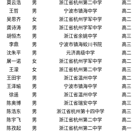
莫云浩
男
浙江省杭州第二中学
高二
王哲
男
宁波市镇海中学
高二
吴思齐
女
浙江省杭州学军中学
高二
龚诗涛
男
浙江省杭州学军中学
高二
胡恒杰
男
浙江省余姚中学
高三
李鼎
男
宁波市镇海蛟川书院
高三
沈朱平
男
元济高级中学
高二
屠一诺
女
浙江省杭州学军中学
高二
王濛
女
浙江省杭州第二中学
高三
王田宇
男
浙江省温州中学
高二
王泽瑜
男
宁波市镇海中学
高三
徐遥
男
浙江省温州中学
高二
陈奥博
男
浙江省瑞安中学
高三
陈浩东
男
浙江省杭州第十四中学
高三
陈宇飞
男
浙江省杭州第二中学
高二
陈孜起
男
浙江省杭州第二中学
高一