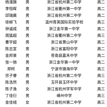
杨濠旗
男
浙江省杭州第二中学
高二
李恒晖
男
浙江省衢州第一中学
高二
邱瑞晨
男
浙江省杭州第二中学
高二
徐柳飞
男
温州育英国际实验学校
高三
钟诚成
男
浙江金华第一中学
高二
周猛超
男
浙江省衢州第二中学
高三
曹宇超
男
浙江省萧山中学
高二
陈志宣
男
浙江省富阳中学
高二
金邦景
男
苍南县嘉禾中学
高二
张一驰
男
浙江金华第一中学
高二
郑柯
男
宁波市镇海中学
高三
宗子睿
男
浙江省杭州第二中学
高三
陈浩然
男
玉环县玉环中学
高二
陈子渔
女
浙江省杭州学军中学
高三
丁佳衍
男
嵊州中学
高三
金佳绒
女
浙江省杭州第二中学
高三