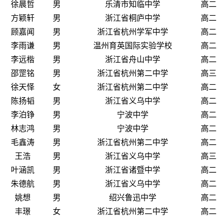
徐晨哲
男
乐清市知临中学
高二
方颖轩
男
浙江省桐庐中学
高二
顾嘉闻
男
浙江省杭州学军中学
高二
李雨谦
男
温州育英国际实验学校
高二
李远楷
男
浙江省舟山中学
高二
邵罡铭
男
浙江省杭州第二中学
高三
徐天怿
女
浙江省杭州第二中学
高二
陈扬韬
男
浙江省义乌中学
高二
李泊铮
男
宁波中学
高二
林志鸿
男
宁波中学
高二
毛鑫涛
男
浙江省杭州第二中学
高二
王浩
男
浙江省义乌中学
高三
叶涵凯
男
浙江省诸暨中学
高二
朱德航
男
浙江省义乌中学
高二
姚想
男
绍兴鲁迅中学
高二
丰璟
女
浙江省杭州第二中学
高二