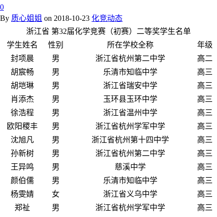
0
By
质心姐姐
on
2018-10-23
化竞动态
浙江省 第32届化学竞赛（初赛）二等奖学生名单
学生姓名
性别
所在学校全称
年级
封项晨
男
浙江省杭州第二中学
高二
胡宸畅
男
乐清市知临中学
高三
胡垲琳
男
浙江省瑞安中学
高三
肖添杰
男
玉环县玉环中学
高三
徐浩程
男
浙江省温州中学
高三
欧阳稷丰
男
浙江省杭州学军中学
高三
沈旭凡
男
浙江省杭州第十四中学
高三
孙新树
男
浙江省杭州第二中学
高三
王异鸣
男
慈溪中学
高三
颜伯儒
男
乐清市知临中学
高三
杨雯婧
女
浙江省义乌中学
高三
郑祉
男
浙江省杭州学军中学
高三