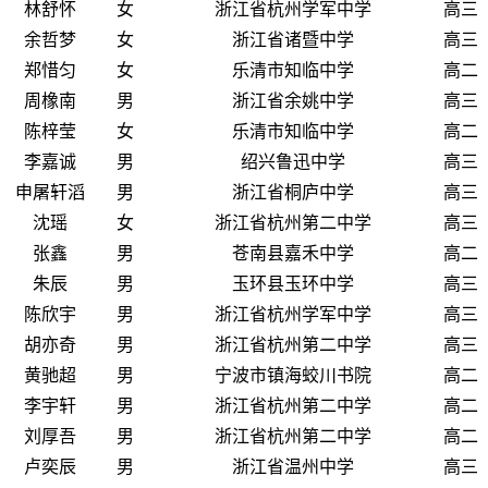
林舒怀
女
浙江省杭州学军中学
高三
余哲梦
女
浙江省诸暨中学
高三
郑惜匀
女
乐清市知临中学
高二
周橡南
男
浙江省余姚中学
高三
陈梓莹
女
乐清市知临中学
高二
李嘉诚
男
绍兴鲁迅中学
高三
申屠轩滔
男
浙江省桐庐中学
高三
沈瑶
女
浙江省杭州第二中学
高三
张鑫
男
苍南县嘉禾中学
高二
朱辰
男
玉环县玉环中学
高三
陈欣宇
男
浙江省杭州学军中学
高三
胡亦奇
男
浙江省杭州第二中学
高三
黄驰超
男
宁波市镇海蛟川书院
高二
李宇轩
男
浙江省杭州第二中学
高二
刘厚吾
男
浙江省杭州第二中学
高二
卢奕辰
男
浙江省温州中学
高三