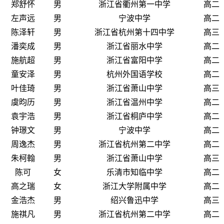
郑舒怀
男
浙江省衢州第一中学
高二
左声远
男
宁波中学
高二
陈泽轩
男
浙江省杭州第十四中学
高三
潘奕成
男
浙江省丽水中学
高二
施航超
男
浙江省富阳中学
高二
童安泽
男
杭州外国语学校
高二
叶佳琦
男
浙江省萧山中学
高三
虞昀历
男
浙江省温州中学
高二
袁宇浩
男
浙江省桐庐中学
高二
钟璟文
男
宁波中学
高二
周逸杰
男
浙江省杭州第二中学
高二
朱柯翰
男
浙江省萧山中学
高三
陈可
女
乐清市知临中学
高二
高之瑞
女
浙江大学附属中学
高二
金浩杰
男
绍兴鲁迅中学
高三
施祺凡
男
浙江省杭州第二中学
高二