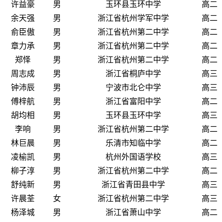
许益豪
男
玉环县玉环中学
高二
余天强
男
浙江省杭州学军中学
高二
俞臣傲
男
浙江省杭州第二中学
高二
章力承
男
浙江省杭州第二中学
高二
郑怿
男
浙江省杭州第二中学
高二
周志成
男
浙江省桐庐中学
高三
钟沛辰
男
宁波市北仑中学
高三
傅梓航
男
浙江省富阳中学
高二
胡均相
男
玉环县玉环中学
高三
李响
男
浙江省杭州第二中学
高二
林巨晨
男
乐清市知临中学
高二
凌榆凯
男
杭州外国语学校
高三
柳子淳
男
浙江省杭州第二中学
高二
舒纯新
男
浙江省青田县中学
高三
许晨荃
女
浙江省杭州第二中学
高三
杨泽城
男
浙江省萧山中学
高二