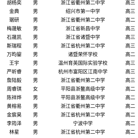
胡杨奕
男
浙江省衢州第二中学
高三
金典
男
绍兴市第一中学
高三
琚研
男
浙江省衢州第二中学
高二
梅晟敏
男
浙江省新昌中学
高三
石晟凯
男
浙江省诸暨中学
高三
斯瑞程
男
浙江省杭州第二中学
高三
万昀鋆
男
诸暨荣怀学校
高二
王宇
男
温州育英国际实验学校
高三
严昕睿
男
杭州市富阳区江南中学
高三
詹陆毅
男
浙江省衢州第二中学
高三
周睿琪
女
平阳县浙鳌高级中学
高二
陈祥烨
男
平阳县浙鳌高级中学
高二
黄榕易
男
浙江省衢州第二中学
高二
金宸昊
男
浙江省杭州第二中学
高二
李筠泽
男
宁波中学
高二
林星
男
浙江省杭州第二中学
高二