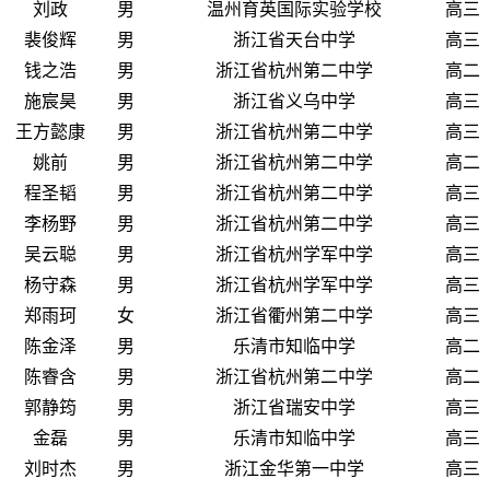
刘政
男
温州育英国际实验学校
高三
裴俊辉
男
浙江省天台中学
高三
钱之浩
男
浙江省杭州第二中学
高二
施宸昊
男
浙江省义乌中学
高三
王方懿康
男
浙江省杭州第二中学
高三
姚前
男
浙江省杭州第二中学
高二
程圣韬
男
浙江省杭州第二中学
高三
李杨野
男
浙江省杭州第二中学
高三
吴云聪
男
浙江省杭州学军中学
高三
杨守森
男
浙江省杭州学军中学
高三
郑雨珂
女
浙江省衢州第二中学
高三
陈金泽
男
乐清市知临中学
高二
陈睿含
男
浙江省杭州第二中学
高二
郭静筠
男
浙江省瑞安中学
高三
金磊
男
乐清市知临中学
高三
刘时杰
男
浙江金华第一中学
高三