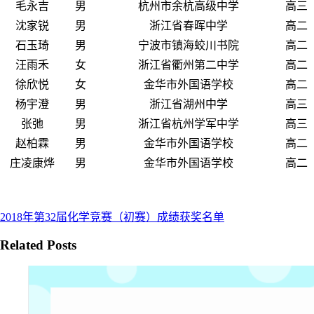
毛永吉
男
杭州市余杭高级中学
高三
沈家锐
男
浙江省春晖中学
高二
石玉琦
男
宁波市镇海蛟川书院
高二
汪雨禾
女
浙江省衢州第二中学
高二
徐欣悦
女
金华市外国语学校
高二
杨宇澄
男
浙江省湖州中学
高三
张弛
男
浙江省杭州学军中学
高三
赵柏霖
男
金华市外国语学校
高二
庄凌康烨
男
金华市外国语学校
高二
2018年第32届化学竞赛（初赛）成绩获奖名单
Related Posts