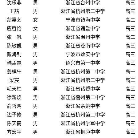
沈乐非
男
浙江省台州中学
高三
王喆
男
浙江省杭州第二中学
高三
翁嘉艺
女
宁波市镇海中学
高二
应哲怡
女
浙江省诸暨中学
高三
张一帆
男
浙江省温州中学
高二
陈敏凯
男
浙江省苍南中学
高三
戴海钊
男
宁波市效实中学
高三
韩孟霖
男
绍兴市第一中学
高三
姜棋午
男
浙江省杭州第二中学
高一
梁宸
男
浙江省杭州第二中学
高二
毛天柱
男
浙江省诸暨中学
高三
徐新焕
男
浙江省衢州第二中学
高三
俞哲鸿
男
浙江省余姚中学
高三
边子修
男
浙江省杭州第二中学
高二
陈天裔
男
浙江省杭州学军中学
高三
方宏宇
男
浙江省桐庐中学
高三