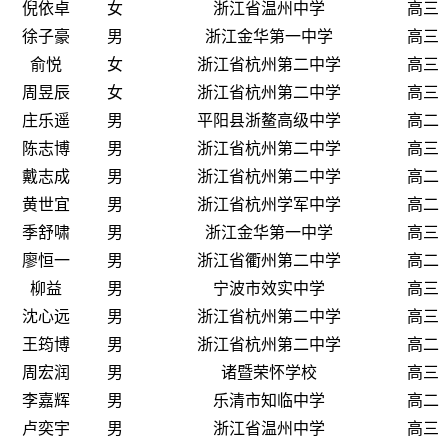
倪依卓
女
浙江省温州中学
高三
徐子豪
男
浙江金华第一中学
高三
俞悦
女
浙江省杭州第二中学
高三
周昱辰
女
浙江省杭州第二中学
高三
庄乐遥
男
平阳县浙鳌高级中学
高二
陈志博
男
浙江省杭州第二中学
高三
戴志成
男
浙江省杭州第二中学
高二
黄世宜
男
浙江省杭州学军中学
高二
季舒啸
男
浙江金华第一中学
高三
廖恒一
男
浙江省衢州第二中学
高二
柳益
男
宁波市效实中学
高三
沈心远
男
浙江省杭州第二中学
高三
王筠博
男
浙江省杭州第二中学
高二
周宏润
男
诸暨荣怀学校
高三
李嘉辉
男
乐清市知临中学
高二
卢奕宇
男
浙江省温州中学
高三