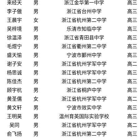
来经天
男
浙江金华第一中学
高三
李子傲
男
浙江省台州中学
高三
王晨宇
女
浙江省杭州第二中学
高三
吴梓境
男
乐清市知临中学
高三
徐温泽
男
浙江省青田县中学
高三
毛煜宁
男
浙江省衢州第二中学
高三
盛天愉
男
宁波市鄞州中学
高三
谢子安
男
浙江省杭州学军中学
高二
杨思诚
男
浙江省杭州学军中学
高三
陈佳杰
男
浙江省杭州第二中学
高三
顾宇杭
男
浙江省桐庐中学
高三
黄圣儒
女
浙江省杭州学军中学
高二
黄文轩
男
宁波市效实中学
高三
王明昊
男
温州育英国际实验学校
高三
吴同
男
浙江省杭州学军中学
高二
俞飞扬
男
浙江省杭州第二中学
高三