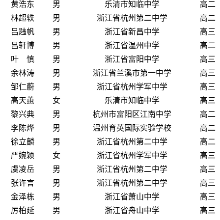
黄浩东
男
乐清市知临中学
高二
林超轶
男
浙江省杭州第二中学
高二
吕韪帆
男
浙江省新昌中学
高三
吕轩博
男
浙江省温州中学
高二
叶 慎
男
浙江省富阳中学
高三
余林涛
男
浙江省兰溪市第一中学
高三
邹仁蔚
男
浙江省杭州学军中学
高三
高天蕙
女
乐清市知临中学
高三
黎兴典
男
杭州市富阳区江南中学
高二
李陈烨
男
温州育英国际实验学校
高二
徐立麟
男
浙江省杭州第二中学
高二
严婉颖
女
浙江省杭州学军中学
高三
虞凌岳
男
浙江省杭州第二中学
高三
张许言
男
浙江省杭州第二中学
高三
金泽栋
男
浙江省萧山中学
高三
厉柏延
男
浙江省舟山中学
高三