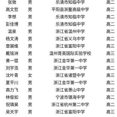
张弛
男
乐清市知临中学
高二
高文哲
男
平阳县浙鳌高级中学
高二
李想
男
乐清市知临中学
高二
彭佳博
男
乐清市知临中学
高二
温泉
男
浙江省温州中学
高二
杨文涛
男
浙江省义乌中学
高二
章展维
男
浙江省富阳中学
高三
戴铭洲
男
温州育英国际实验学校
高三
黄一锟
男
浙江金华第一中学
高三
刘宇浩
男
浙江金华第一中学
高二
沈叶青
女
浙江省诸暨中学
高三
夏平川
男
浙江金华第一中学
高二
高力飞
男
浙江省萧山中学
高三
林俊如
男
宁波市镇海中学
高二
倪瑱昊
男
浙江省杭州第二中学
高二
吴天宇
男
浙江省富阳中学
高三