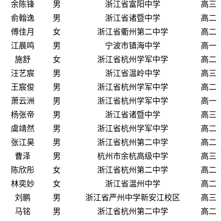
余陈锋
男
浙江省富阳中学
高三
俞翰逸
男
浙江省诸暨中学
高二
傅佳月
女
浙江省衢州第二中学
高二
江晨鸣
男
宁波市镇海中学
高一
施舒
女
浙江省杭州学军中学
高二
汪艺宸
男
浙江省温岭中学
高三
王宸俊
男
浙江省杭州学军中学
高二
萧云洲
男
浙江省杭州学军中学
高一
杨张帝
男
浙江省诸暨中学
高三
虞靖然
男
浙江省杭州学军中学
高二
张江昊
男
浙江省杭州第二中学
高二
曹泽
男
杭州市余杭高级中学
高三
陈欣彤
女
浙江省杭州第二中学
高二
林奕妙
女
浙江省温州中学
高二
刘鹏
男
浙江省严州中学新安江校区
高三
马铭
男
浙江省杭州第二中学
高二