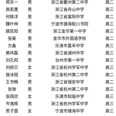
郑天一
男
浙江省衢州第二中学
高二
高若愚
男
浙江省舟山中学
高三
何轶洋
男
浙江省富阳中学
高二
魏叶林
男
宁波市镇海蛟川书院
高三
薛凯阳
男
浙江金华第一中学
高三
张昊
男
金华市外国语学校
高二
方鑫
男
乐清市嘉禾中学
高三
黄祎磊
男
浙江省湖州中学
高三
刘孔阳
男
台州市第一中学
高三
刘妍贝
女
浙江省杭州学军中学
高三
施冰砚
女
浙江省杭州第二中学
高二
王书畅
男
浙江省瑞安中学
高二
张弛
男
浙江省杭州第二中学
高三
张雨欣
女
乐清市知临中学
高三
岑逸辉
男
浙江省杭州学军中学
高三
贺子茵
女
宁波市镇海中学
高三