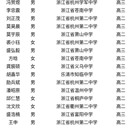
冯贺煜
男
浙江省杭州学军中学
高三
李忠震
男
浙江省苍南中学
高三
刘正茂
男
浙江省杭州第二中学
高二
莫昊晨
男
浙江省杭州第二中学
高三
莫宇辰
男
浙江省萧山中学
高二
裘小钰
女
浙江省杭州第二中学
高二
盛弘毅
男
浙江省萧山中学
高三
方晗
女
浙江省苍南中学
高三
龚宸硕
女
浙江省义乌中学
高三
胡鑫华
男
乐清市知临中学
高二
励兵斌
男
浙江省杭州第二中学
高二
潘昭原
男
浙江省温州中学
高二
邱仁慧
女
浙江省桐庐中学
高二
沈文欣
女
浙江省衢州第二中学
高二
盛浩楠
男
浙江省富阳中学
高三
王申
男
浙江省杭州第二中学
高二