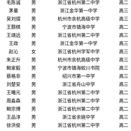
毛陈诚
男
浙江省杭州第二中学
高二
茅量
男
浙江金华第一中学
高三
吴刘熠
男
杭州市余杭高级中学
高三
王颢棋
男
宁波市镇海中学
高二
王靖远
男
浙江省杭州第二中学
高三
王政
男
浙江金华第一中学
高三
赵沁
女
浙江省杭州学军中学
高三
朱正升
男
杭州市余杭高级中学
高三
鲍家毅
男
宁波市镇海蛟川书院
高三
蔡格非
男
绍兴市第一中学
高三
刘楚安
男
浙江省舟山中学
高三
王曦元
男
浙江省杭州第二中学
高二
周淼森
男
浙江省杭州第二中学
高二
鲍宗博
男
浙江省杭州第二中学
高二
王品淳
男
浙江省余姚中学
高三
徐洪俊
男
浙江省杭州第二中学
高二