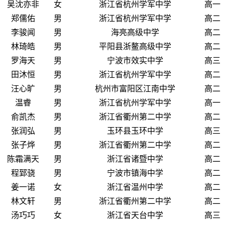
吴沈亦非
女
浙江省杭州学军中学
高一
郑儒佑
男
浙江省杭州学军中学
高二
李骏闻
男
海亮高级中学
高二
林琦皓
男
平阳县浙鳌高级中学
高二
罗海天
男
宁波市效实中学
高三
田沐恒
男
浙江省杭州学军中学
高二
汪心旷
男
杭州市富阳区江南中学
高二
温睿
男
浙江省杭州学军中学
高一
俞凯杰
男
浙江省衢州第二中学
高二
张润弘
男
玉环县玉环中学
高三
张子烨
男
浙江省衢州第二中学
高二
陈霜满天
男
浙江省诸暨中学
高二
程郅骁
男
宁波市镇海中学
高二
姜一诺
女
浙江省温州中学
高二
林文轩
男
浙江省衢州第二中学
高二
汤巧巧
女
浙江省天台中学
高三