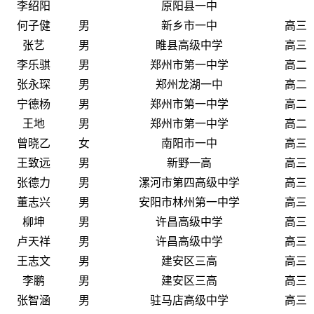
李绍阳
原阳县一中
何子健
男
新乡市一中
高三
张艺
男
睢县高级中学
高三
李乐骐
男
郑州市第一中学
高二
张永琛
男
郑州龙湖一中
高二
宁德杨
男
郑州市第一中学
高二
王地
男
郑州市第一中学
高二
曾晓乙
女
南阳市一中
高三
王致远
男
新野一高
高三
张德力
男
漯河市第四高级中学
高三
董志兴
男
安阳市林州第一中学
高三
柳坤
男
许昌高级中学
高三
卢天祥
男
许昌高级中学
高三
王志文
男
建安区三高
高三
李鹏
男
建安区三高
高三
张智涵
男
驻马店高级中学
高三