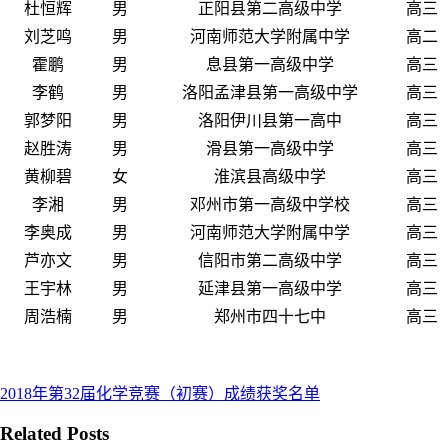
杜恒辉
男
正阳县第二高级中学
高三
刘芝鸣
男
河南师范大学附属中学
高二
霍鹏
男
息县第一高级中学
高三
李鹤
男
洛阳孟津县第一高级中学
高三
郭梦阳
男
洛阳伊川县第一高中
高三
赵胜涛
男
滑县第一高级中学
高三
黄柳碧
女
淮滨县高级中学
高三
李湘
男
邓州市第一高级中学校
高三
李奥成
男
河南师范大学附属中学
高三
芦亦文
男
信阳市第二高级中学
高三
王宇林
男
延津县第一高级中学
高三
周浩楠
男
郑州市四十七中
高三
2018年第32届化学竞赛（初赛）成绩获奖名单
Related Posts