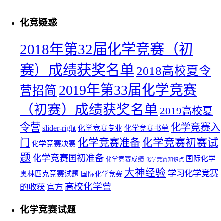
化竞疑惑
2018年第32届化学竞赛（初
赛）成绩获奖名单
2018高校夏令
2019年第33届化学竞赛
营招简
（初赛）成绩获奖名单
2019高校夏
令营
化学竞赛入
slider-right
化学竞赛专业
化学竞赛书单
化学竞赛初赛试
化学竞赛准备
门
化学竞赛决赛
题
化学竞赛国初准备
国际化学
化学竞赛成绩
化学竞赛知识点
大神经验
学习化学竞赛
奥林匹克竞赛试题
国际化学竞赛
高校化学营
的收获
官方
化学竞赛试题