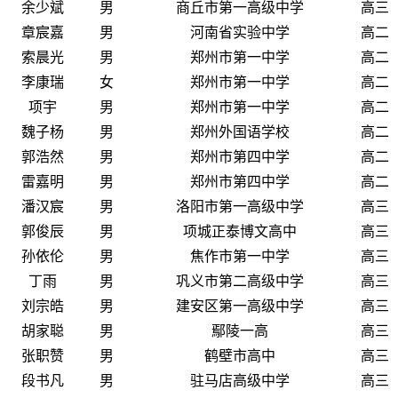
余少斌
男
商丘市第一高级中学
高三
章宸嘉
男
河南省实验中学
高二
索晨光
男
郑州市第一中学
高二
李康瑞
女
郑州市第一中学
高二
项宇
男
郑州市第一中学
高二
魏子杨
男
郑州外国语学校
高二
郭浩然
男
郑州市第四中学
高二
雷嘉明
男
郑州市第四中学
高二
潘汉宸
男
洛阳市第一高级中学
高三
郭俊辰
男
项城正泰博文高中
高三
孙依伦
男
焦作市第一中学
高三
丁雨
男
巩义市第二高级中学
高三
刘宗皓
男
建安区第一高级中学
高三
胡家聪
男
鄢陵一高
高三
张职赞
男
鹤壁市高中
高三
段书凡
男
驻马店高级中学
高三