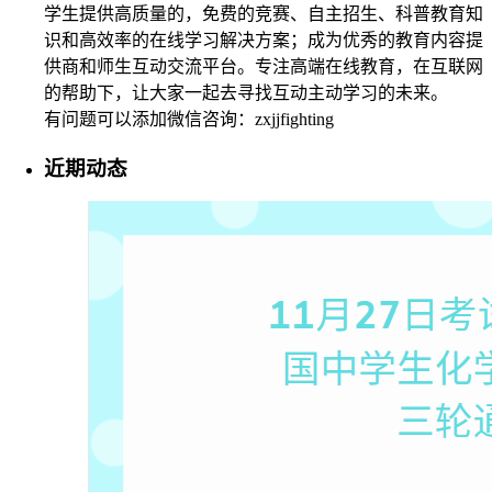
学生提供高质量的，免费的竞赛、自主招生、科普教育知
识和高效率的在线学习解决方案；成为优秀的教育内容提
供商和师生互动交流平台。专注高端在线教育，在互联网
的帮助下，让大家一起去寻找互动主动学习的未来。
有问题可以添加微信咨询：zxjjfighting
近期动态