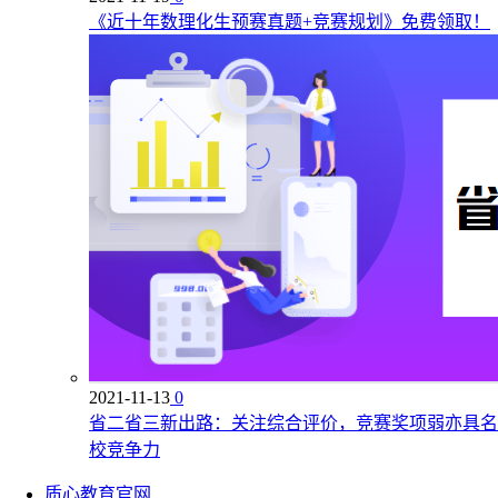
《近十年数理化生预赛真题+竞赛规划》免费领取！
2021-11-13
0
省二省三新出路：关注综合评价，竞赛奖项弱亦具名
校竞争力
质心教育官网