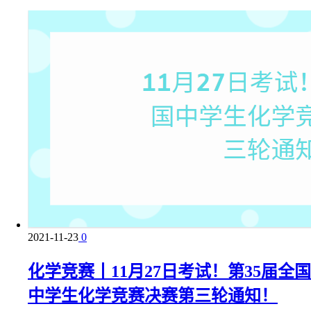
2021-11-23
0
化学竞赛丨11月27日考试！第35届全国
中学生化学竞赛决赛第三轮通知！