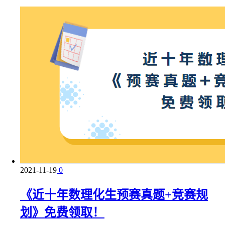
2021-11-19
0
《近十年数理化生预赛真题+竞赛规
划》免费领取！