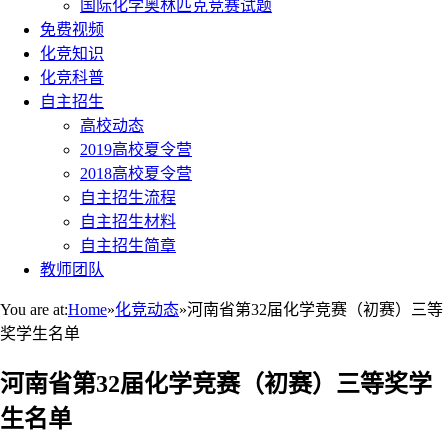
国际化学奥林匹克竞赛试题
免费视频
化竞知识
化竞科普
自主招生
高校动态
2019高校夏令营
2018高校夏令营
自主招生流程
自主招生材料
自主招生简章
教师团队
You are at:
Home
»
化竞动态
»
河南省第32届化学竞赛（初赛）三等
奖学生名单
河南省第32届化学竞赛（初赛）三等奖学
生名单