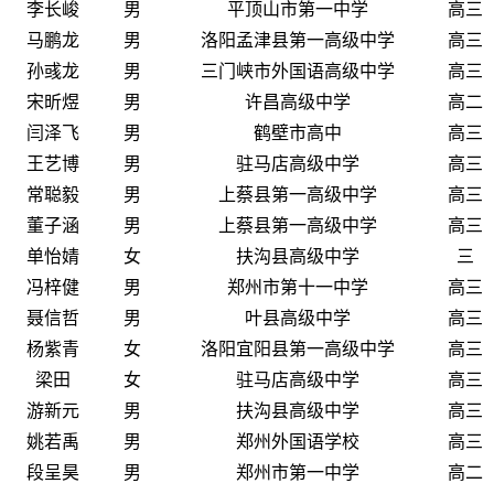
李长峻
男
平顶山市第一中学
高三
马鹏龙
男
洛阳孟津县第一高级中学
高三
孙彧龙
男
三门峡市外国语高级中学
高三
宋昕煜
男
许昌高级中学
高二
闫泽飞
男
鹤壁市高中
高三
王艺博
男
驻马店高级中学
高三
常聪毅
男
上蔡县第一高级中学
高三
董子涵
男
上蔡县第一高级中学
高三
单怡婧
女
扶沟县高级中学
三
冯梓健
男
郑州市第十一中学
高三
聂信哲
男
叶县高级中学
高三
杨紫青
女
洛阳宜阳县第一高级中学
高三
梁田
女
驻马店高级中学
高三
游新元
男
扶沟县高级中学
高三
姚若禹
男
郑州外国语学校
高三
段呈昊
男
郑州市第一中学
高二