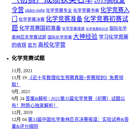
2019高校夏
令营
化学竞赛入
slider-right
化学竞赛专业
化学竞赛书单
化学竞赛初赛试
化学竞赛准备
门
化学竞赛决赛
题
化学竞赛国初准备
国际化学
化学竞赛成绩
化学竞赛知识点
大神经验
学习化学竞赛
奥林匹克竞赛试题
国际化学竞赛
高校化学营
的收获
官方
化学竞赛试题
11月, 2021
11月 19
《近十年数理化生预赛真题+竞赛规划》免费领
取！
9月, 2021
9月 24
答案&解析 | 2021第35届化学竞赛（初赛）试题公
布！附质心独家解析！
12月, 2019
12月 04
第33届中国化学奥林匹克决赛报道：实验试卷&答
案&评分细则