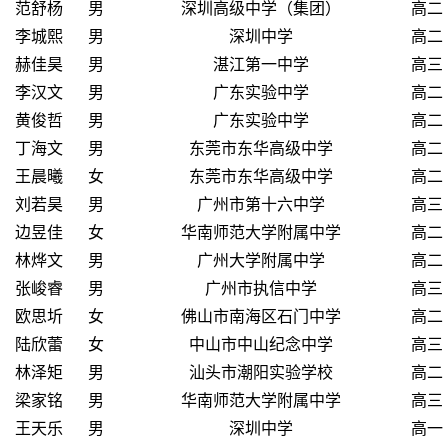
范舒杨
男
深圳高级中学（集团）
高二
李城熙
男
深圳中学
高二
赫佳昊
男
湛江第一中学
高三
李汉文
男
广东实验中学
高二
黄俊哲
男
广东实验中学
高二
丁海文
男
东莞市东华高级中学
高二
王晨曦
女
东莞市东华高级中学
高二
刘若昊
男
广州市第十六中学
高三
边昱佳
女
华南师范大学附属中学
高二
林烨文
男
广州大学附属中学
高二
张峻睿
男
广州市执信中学
高三
欧思圻
女
佛山市南海区石门中学
高二
陆欣蕾
女
中山市中山纪念中学
高三
林泽矩
男
汕头市潮阳实验学校
高二
梁家铭
男
华南师范大学附属中学
高三
王天乐
男
深圳中学
高一