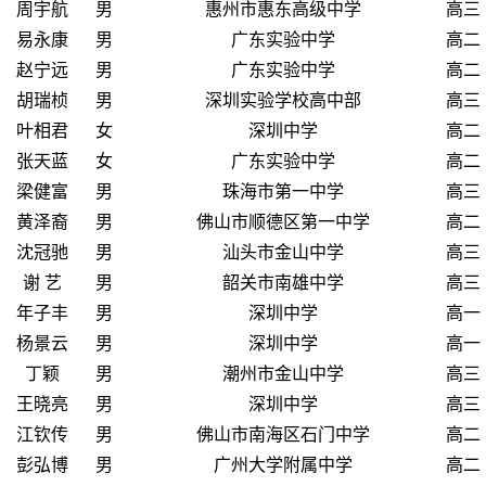
周宇航
男
惠州市惠东高级中学
高三
易永康
男
广东实验中学
高二
赵宁远
男
广东实验中学
高二
胡瑞桢
男
深圳实验学校高中部
高三
叶相君
女
深圳中学
高二
张天蓝
女
广东实验中学
高二
梁健富
男
珠海市第一中学
高三
黄泽裔
男
佛山市顺德区第一中学
高二
沈冠驰
男
汕头市金山中学
高三
谢 艺
男
韶关市南雄中学
高三
年子丰
男
深圳中学
高一
杨景云
男
深圳中学
高一
丁颖
男
潮州市金山中学
高三
王晓亮
男
深圳中学
高三
江钦传
男
佛山市南海区石门中学
高二
彭弘博
男
广州大学附属中学
高二