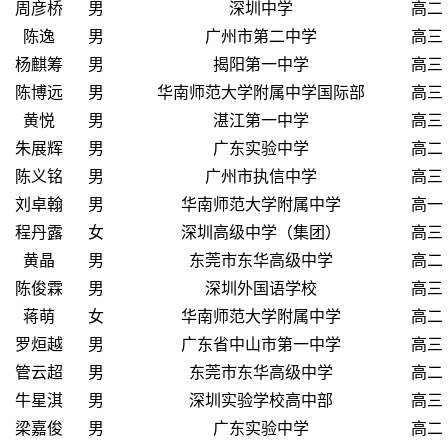
周彦桥
男
深圳中学
高二
陈逸
男
广州市第二中学
高三
杨麒筹
男
揭阳第一中学
高三
陈博远
男
华南师范大学附属中学国际部
高三
黄悦
男
湛江第一中学
高三
朱展辉
男
广东实验中学
高二
陈义铭
男
广州市执信中学
高三
刘卓翰
男
华南师范大学附属中学
高一
程丹露
女
深圳高级中学（集团）
高三
黄晶
男
东莞市东华高级中学
高二
陈俊霖
男
深圳外国语学校
高三
蒋萌
女
华南师范大学附属中学
高二
罗烜越
男
广东省中山市第一中学
高三
管云超
男
东莞市东华高级中学
高二
牛星淇
男
深圳实验学校高中部
高三
梁嘉俊
男
广东实验中学
高二