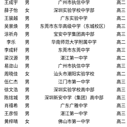
王成宇
男
广州市执信中学
高二
薛子怡
女
深圳实验学校中学部
高三
王骏越
男
广东实验中学
高二
吴景焕
男
东莞市东华高级中学（东城校区）
高三
涂祈舟
男
宝安中学集团高中部
高三
李乐
男
华南师范大学附属中学
高二
李成轩
男
东莞市东莞中学
高三
梁汉源
男
湛江第一中学
高二
易迩山
男
广州市执信中学
高三
周晓佳
女
汕头市潮阳实验学校
高二
伍仁杰
男
江门市第一中学
高三
徐文浩
男
深圳实验学校高中部
高三
陈炫城
男
深圳新安中学（集团）高中部
高三
肖禧希
男
广东广雅中学
高三
王彦恒
男
湛江第一中学
高三
黄梓晴
女
佛山市第一中学
高二