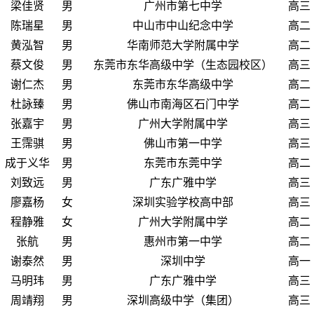
梁佳贤
男
广州市第七中学
高三
陈瑞星
男
中山市中山纪念中学
高二
黄泓智
男
华南师范大学附属中学
高二
蔡文俊
男
东莞市东华高级中学（生态园校区）
高三
谢仁杰
男
东莞市东华高级中学
高二
杜詠臻
男
佛山市南海区石门中学
高二
张嘉宇
男
广州大学附属中学
高三
王霈骐
男
佛山市第一中学
高三
成于义华
男
东莞市东莞中学
高二
刘致远
男
广东广雅中学
高三
廖嘉杨
女
深圳实验学校高中部
高三
程静雅
女
广州大学附属中学
高二
张航
男
惠州市第一中学
高二
谢泰然
男
深圳中学
高一
马明玮
男
广东广雅中学
高三
周靖翔
男
深圳高级中学（集团）
高三