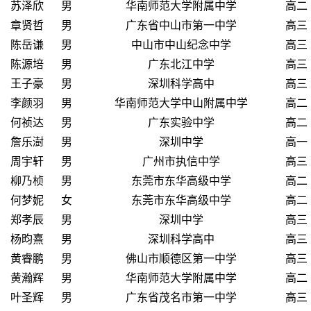
苏泽欣
男
华南师范大学附属中学
高二
章贤哲
男
广东省中山市第一中学
高三
陈岳谦
男
中山市中山纪念中学
高三
陈源培
男
广东北江中学
高三
王子豪
男
深圳科学高中
高三
李颜羽
男
华南师范大学中山附属中学
高二
何祯达
男
广东实验中学
高二
詹乐澍
男
深圳中学
高一
周宇轩
男
广州市执信中学
高三
柳乃桢
男
东莞市东华高级中学
高二
何梦妮
女
东莞市东华高级中学
高二
郑孝辰
男
深圳中学
高三
杨昀熹
男
深圳科学高中
高三
黄睿鹏
男
佛山市顺德区第一中学
高三
黄瀚辉
男
华南师范大学附属中学
高二
叶圣辉
男
广东省茂名市第一中学
高三