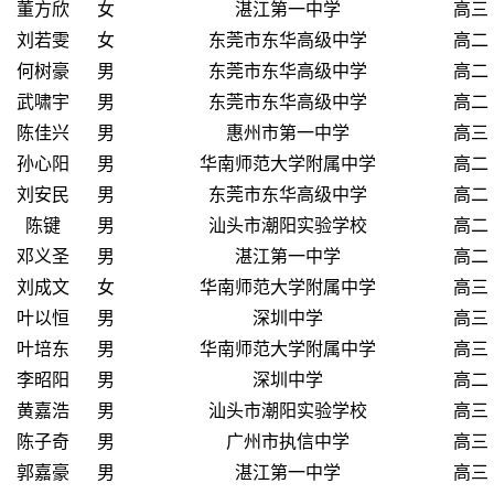
董方欣
女
湛江第一中学
高三
刘若雯
女
东莞市东华高级中学
高二
何树豪
男
东莞市东华高级中学
高二
武啸宇
男
东莞市东华高级中学
高二
陈佳兴
男
惠州市第一中学
高三
孙心阳
男
华南师范大学附属中学
高二
刘安民
男
东莞市东华高级中学
高二
陈键
男
汕头市潮阳实验学校
高二
邓义圣
男
湛江第一中学
高二
刘成文
女
华南师范大学附属中学
高三
叶以恒
男
深圳中学
高三
叶培东
男
华南师范大学附属中学
高三
李昭阳
男
深圳中学
高二
黄嘉浩
男
汕头市潮阳实验学校
高三
陈子奇
男
广州市执信中学
高三
郭嘉豪
男
湛江第一中学
高三