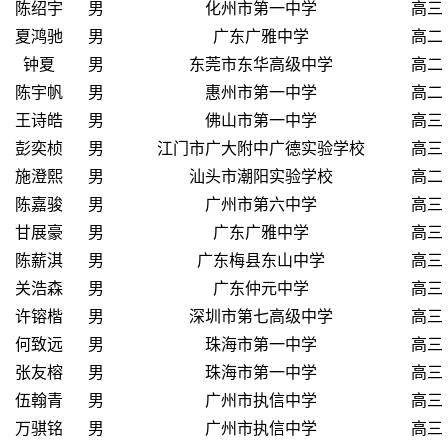
陈绍宇
男
化州市第一中学
高三
夏鸿驰
男
广东广雅中学
高二
钟夏
男
东莞市东华高级中学
高二
陈宇帆
男
惠州市第一中学
高二
王诗皓
男
佛山市第一中学
高三
彭奕桢
男
江门市广大附中广德实验学校
高三
施澄熙
男
汕头市潮阳实验学校
高二
陈嘉骏
男
广州市第六中学
高三
甘展豪
男
广东广雅中学
高三
陈薪淇
男
广东梅县东山中学
高三
关浩森
男
广东仲元中学
高三
许镕楷
男
深圳市第七高级中学
高三
何致远
男
珠海市第一中学
高三
张友榕
男
珠海市第一中学
高三
伍翰青
男
广州市执信中学
高三
万骐铭
男
广州市执信中学
高三