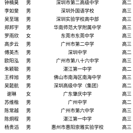
钟楠昊
男
深圳市第二高级中学
高二
李如斐
男
深圳外国语学校
高三
吴至瑞
男
深圳实验学校高中部
高三
郑邦宇
男
华南师范大学附属中学
高三
罗雨欣
女
东莞市东莞中学
高三
高步云
男
广州市第二中学
高三
傅英杰
男
深圳中学
高二
欧阳泓
男
广州市第八十六中学
高三
朱颖聪
男
湛江第一中学
高二
王梓旭
男
佛山市南海区南海中学
高三
吴懿航
男
深圳高级中学（集团）
高二
谢琳
女
广东肇庆中学
高三
苏维楷
男
广州中学
高二
陈常越
男
广州市第六中学
高三
陈炯程
男
湛江第一中学
高三
杨贵滔
男
惠州市惠阳崇雅实验学校
高三