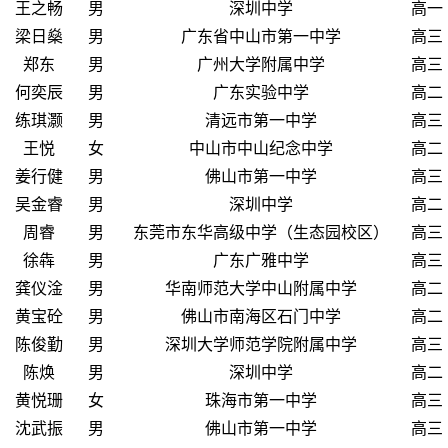
王之畅
男
深圳中学
高一
梁日燊
男
广东省中山市第一中学
高三
郑东
男
广州大学附属中学
高三
何奕辰
男
广东实验中学
高二
练琪灏
男
清远市第一中学
高三
王悦
女
中山市中山纪念中学
高二
姜行健
男
佛山市第一中学
高三
吴金睿
男
深圳中学
高二
周睿
男
东莞市东华高级中学（生态园校区）
高三
徐犇
男
广东广雅中学
高三
龚仪淦
男
华南师范大学中山附属中学
高二
黄宝砼
男
佛山市南海区石门中学
高二
陈俊勤
男
深圳大学师范学院附属中学
高三
陈焕
男
深圳中学
高二
黄悦珊
女
珠海市第一中学
高三
沈武振
男
佛山市第一中学
高三