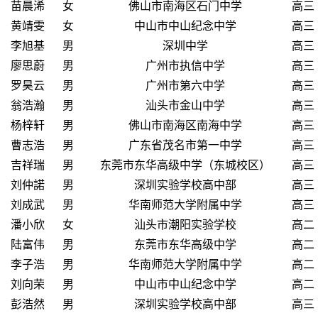
苗晨浠
女
佛山市南海区石门中学
高三
黄靖雯
女
中山市中山纪念中学
高三
李旭基
男
深圳中学
高三
廖思蔚
男
广州市执信中学
高三
罗昊云
男
广州市第六中学
高三
翁浩瀚
男
汕头市金山中学
高三
杨梓轩
男
佛山市南海区南海中学
高三
曹志浩
男
广东省茂名市第一中学
高三
吉祥瑞
男
东莞市东华高级中学（东城校区）
高三
刘仲諾
男
深圳实验学校高中部
高三
刘成武
男
华南师范大学附属中学
高三
潘小欣
女
汕头市潮阳实验学校
高二
陆富伟
男
东莞市东华高级中学
高二
李子浩
男
华南师范大学附属中学
高二
刘向荣
男
中山市中山纪念中学
高二
彭浩然
男
深圳实验学校高中部
高三