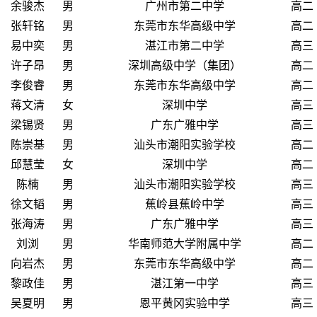
余骏杰
男
广州市第二中学
高二
张轩铭
男
东莞市东华高级中学
高二
易中奕
男
湛江市第二中学
高三
许子昂
男
深圳高级中学（集团）
高二
李俊睿
男
东莞市东华高级中学
高二
蒋文清
女
深圳中学
高三
梁锡贤
男
广东广雅中学
高三
陈崇基
男
汕头市潮阳实验学校
高二
邱慧莹
女
深圳中学
高二
陈楠
男
汕头市潮阳实验学校
高三
徐文韬
男
蕉岭县蕉岭中学
高三
张海涛
男
广东广雅中学
高三
刘浏
男
华南师范大学附属中学
高二
向岩杰
男
东莞市东华高级中学
高二
黎政佳
男
湛江第一中学
高三
吴夏明
男
恩平黄冈实验中学
高三