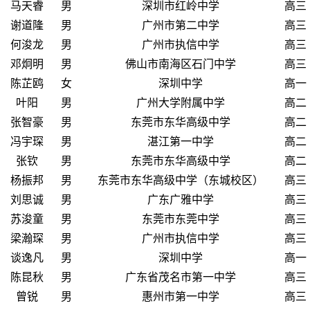
马天睿
男
深圳市红岭中学
高三
谢道隆
男
广州市第二中学
高三
何浚龙
男
广州市执信中学
高三
邓炯明
男
佛山市南海区石门中学
高三
陈芷鸥
女
深圳中学
高一
叶阳
男
广州大学附属中学
高二
张智豪
男
东莞市东华高级中学
高二
冯宇琛
男
湛江第一中学
高二
张钦
男
东莞市东华高级中学
高二
杨振邦
男
东莞市东华高级中学（东城校区）
高三
刘思诚
男
广东广雅中学
高三
苏浚童
男
东莞市东莞中学
高三
梁瀚琛
男
广州市执信中学
高三
谈逸凡
男
深圳中学
高一
陈昆秋
男
广东省茂名市第一中学
高三
曾锐
男
惠州市第一中学
高三