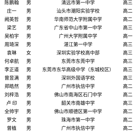
陈鹏翰
男
清远市第一中学
高三
庄一
男
汕头市潮阳实验学校
高二
阙英哲
男
华南师范大学附属中学
高二
梁艺
男
广东省中山市第一中学
高三
吴柏宇
男
广州大学附属中学
高一
周琦深
男
湛江第一中学
高三
袁琳
女
深圳实验学校高中部
高三
何卓航
男
东莞市东莞中学
高三
李正道
男
东莞市东华高级中学（东城校区）
高三
曾昱满
男
深圳外国语学校
高三
郑皓然
男
广州市执信中学
高二
刘梓浩
男
佛山市南海区石门中学
高二
卢 印
男
韶关市南雄中学
高三
全帅宇
男
佛山市顺德区第一中学
高二
罗文
男
珠海市第一中学
高二
曾植
男
广州市执信中学
高二