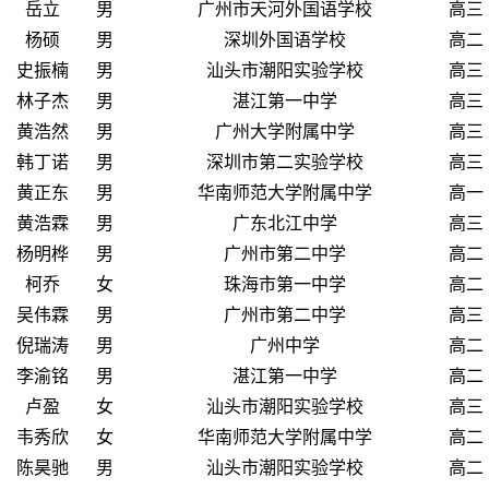
岳立
男
广州市天河外国语学校
高三
杨硕
男
深圳外国语学校
高二
史振楠
男
汕头市潮阳实验学校
高三
林子杰
男
湛江第一中学
高三
黄浩然
男
广州大学附属中学
高三
韩丁诺
男
深圳市第二实验学校
高三
黄正东
男
华南师范大学附属中学
高一
黄浩霖
男
广东北江中学
高三
杨明桦
男
广州市第二中学
高二
柯乔
女
珠海市第一中学
高二
吴伟霖
男
广州市第二中学
高三
倪瑞涛
男
广州中学
高二
李渝铭
男
湛江第一中学
高二
卢盈
女
汕头市潮阳实验学校
高三
韦秀欣
女
华南师范大学附属中学
高二
陈昊驰
男
汕头市潮阳实验学校
高二