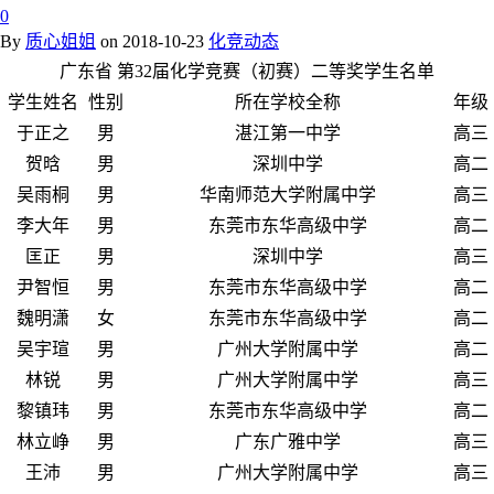
0
By
质心姐姐
on
2018-10-23
化竞动态
广东省 第32届化学竞赛（初赛）二等奖学生名单
学生姓名
性别
所在学校全称
年级
于正之
男
湛江第一中学
高三
贺晗
男
深圳中学
高二
吴雨桐
男
华南师范大学附属中学
高三
李大年
男
东莞市东华高级中学
高二
匡正
男
深圳中学
高三
尹智恒
男
东莞市东华高级中学
高二
魏明潇
女
东莞市东华高级中学
高二
吴宇瑄
男
广州大学附属中学
高二
林锐
男
广州大学附属中学
高三
黎镇玮
男
东莞市东华高级中学
高二
林立峥
男
广东广雅中学
高三
王沛
男
广州大学附属中学
高三