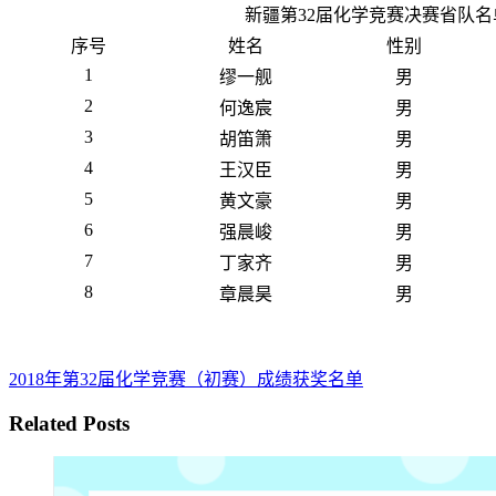
新疆第32届化学竞赛决赛省队名
序号
姓名
性别
1
缪一舰
男
2
何逸宸
男
3
胡笛箫
男
4
王汉臣
男
5
黄文豪
男
6
强晨峻
男
7
丁家齐
男
8
章晨昊
男
2018年第32届化学竞赛（初赛）成绩获奖名单
Related Posts