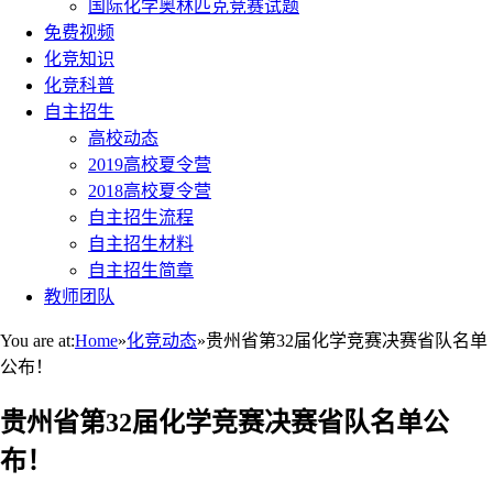
国际化学奥林匹克竞赛试题
免费视频
化竞知识
化竞科普
自主招生
高校动态
2019高校夏令营
2018高校夏令营
自主招生流程
自主招生材料
自主招生简章
教师团队
You are at:
Home
»
化竞动态
»
贵州省第32届化学竞赛决赛省队名单
公布！
贵州省第32届化学竞赛决赛省队名单公
布！