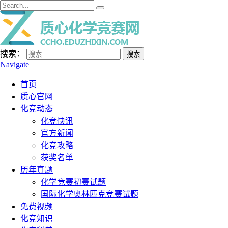
搜索：
Navigate
首页
质心官网
化竞动态
化竞快讯
官方新闻
化竞攻略
获奖名单
历年真题
化学竞赛初赛试题
国际化学奥林匹克竞赛试题
免费视频
化竞知识