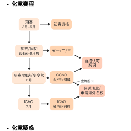
化竞赛程
化竞疑惑