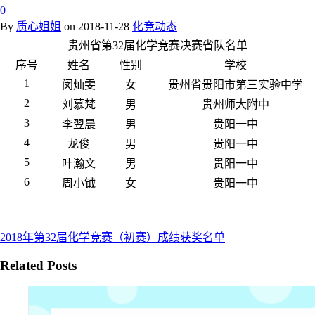
0
By
质心姐姐
on
2018-11-28
化竞动态
贵州省第32届化学竞赛决赛省队名单
序号
姓名
性别
学校
1
闵灿雯
女
贵州省贵阳市第三实验中学
2
刘慕梵
男
贵州师大附中
3
李翌晨
男
贵阳一中
4
龙俊
男
贵阳一中
5
叶瀚文
男
贵阳一中
6
周小钺
女
贵阳一中
2018年第32届化学竞赛（初赛）成绩获奖名单
Related Posts