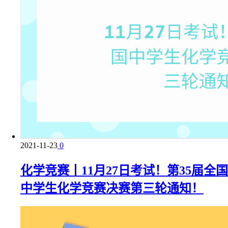
2021-11-23
0
化学竞赛丨11月27日考试！第35届全国
中学生化学竞赛决赛第三轮通知！