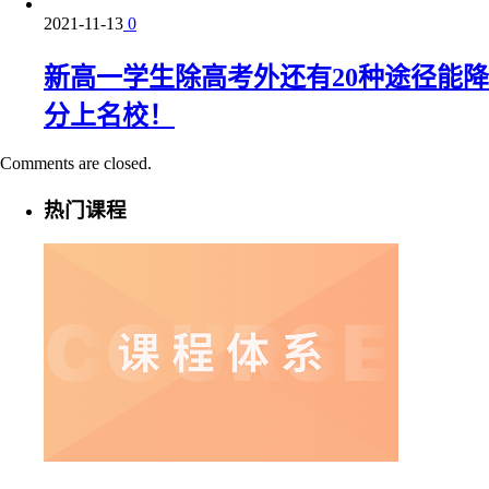
2021-11-13
0
新高一学生除高考外还有20种途径能降
分上名校！
Comments are closed.
热门课程