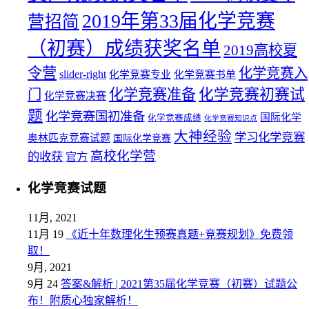
2019年第33届化学竞赛
营招简
（初赛）成绩获奖名单
2019高校夏
令营
化学竞赛入
slider-right
化学竞赛专业
化学竞赛书单
化学竞赛初赛试
化学竞赛准备
门
化学竞赛决赛
题
化学竞赛国初准备
国际化学
化学竞赛成绩
化学竞赛知识点
大神经验
学习化学竞赛
奥林匹克竞赛试题
国际化学竞赛
高校化学营
的收获
官方
化学竞赛试题
11月, 2021
11月 19
《近十年数理化生预赛真题+竞赛规划》免费领
取！
9月, 2021
9月 24
答案&解析 | 2021第35届化学竞赛（初赛）试题公
布！附质心独家解析！