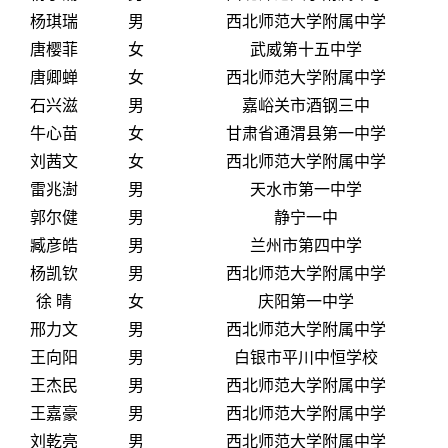
杨琪瑞
男
西北师范大学附属中学
唐樱菲
女
武威第十五中学
唐卿蝉
女
西北师范大学附属中学
石兴滋
男
嘉峪关市酒钢三中
牛心苗
女
甘肃省通渭县第一中学
刘茜文
女
西北师范大学附属中学
雷兆澍
男
天水市第一中学
郭尔健
男
静宁一中
臧彦皓
男
兰州市第四中学
杨凯钦
男
西北师范大学附属中学
徐 晴
女
庆阳第一中学
邢力文
男
西北师范大学附属中学
王向阳
男
白银市平川中恒学校
王杰民
男
西北师范大学附属中学
王嘉豪
男
西北师范大学附属中学
刘乾亮
男
西北师范大学附属中学