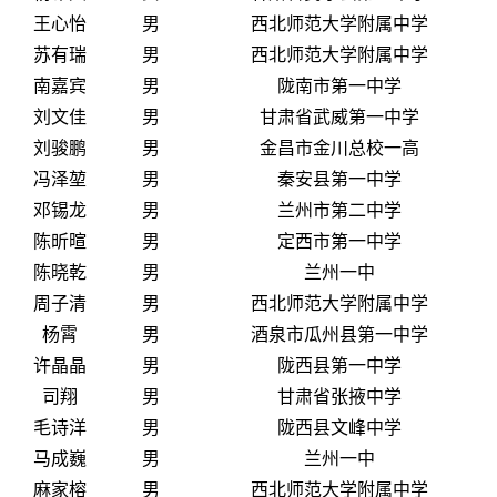
王心怡
男
西北师范大学附属中学
苏有瑞
男
西北师范大学附属中学
南嘉宾
男
陇南市第一中学
刘文佳
男
甘肃省武威第一中学
刘骏鹏
男
金昌市金川总校一高
冯泽堃
男
秦安县第一中学
邓锡龙
男
兰州市第二中学
陈昕暄
男
定西市第一中学
陈晓乾
男
兰州一中
周子清
男
西北师范大学附属中学
杨霄
男
酒泉市瓜州县第一中学
许晶晶
男
陇西县第一中学
司翔
男
甘肃省张掖中学
毛诗洋
男
陇西县文峰中学
马成巍
男
兰州一中
麻家榕
男
西北师范大学附属中学