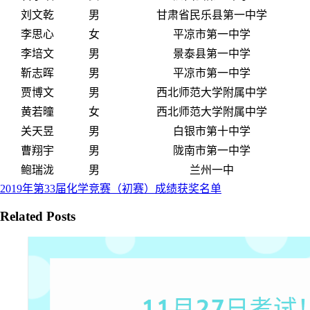
刘文乾
男
甘肃省民乐县第一中学
李思心
女
平凉市第一中学
李培文
男
景泰县第一中学
靳志晖
男
平凉市第一中学
贾博文
男
西北师范大学附属中学
黄若曈
女
西北师范大学附属中学
关天昱
男
白银市第十中学
曹翔宇
男
陇南市第一中学
鲍瑞泷
男
兰州一中
2019年第33届化学竞赛（初赛）成绩获奖名单
Related Posts