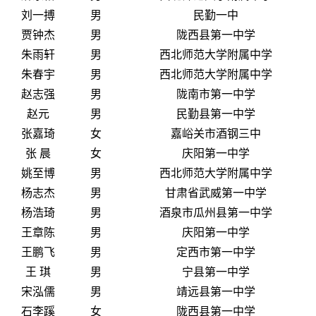
刘一搏
男
民勤一中
贾钟杰
男
陇西县第一中学
朱雨轩
男
西北师范大学附属中学
朱春宇
男
西北师范大学附属中学
赵志强
男
陇南市第一中学
赵元
男
民勤县第一中学
张嘉琦
女
嘉峪关市酒钢三中
张 晨
女
庆阳第一中学
姚至博
男
西北师范大学附属中学
杨志杰
男
甘肃省武威第一中学
杨浩琦
男
酒泉市瓜州县第一中学
王章陈
男
庆阳第一中学
王鹏飞
男
定西市第一中学
王 琪
男
宁县第一中学
宋泓儒
男
靖远县第一中学
石李蹊
女
陇西县第一中学