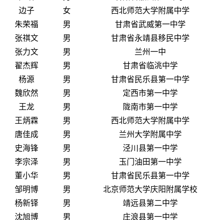
边子
女
西北师范大学附属中学
朱荣福
男
甘肃省武威第一中学
张祺文
男
甘肃省永靖县移民中学
张力文
男
兰州一中
翟杰辉
男
甘肃省临洮中学
杨源
男
甘肃省民乐县第一中学
魏欣然
男
定西市第一中学
王龙
男
陇南市第一中学
王炳霖
男
西北师范大学附属中学
唐佳成
男
兰州大学附属中学
史海锋
男
泾川县第一中学
李宗泽
男
玉门油田第一中学
董小华
男
甘肃省民乐县第一中学
邹明博
男
北京师范大学庆阳附属学校
杨新铎
男
靖远县第二中学
沈旭博
男
庄浪县第一中学