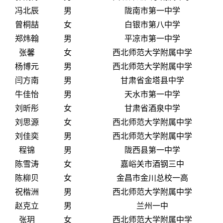
冯北辰
男
陇南市第一中学
曾桐喆
女
白银市第八中学
郑炜翰
男
平凉市第一中学
张馨
女
西北师范大学附属中学
杨博元
男
西北师范大学附属中学
闫方南
男
甘肃省金塔县中学
牛佳怡
男
天水市第一中学
刘昕彤
女
甘肃省酒泉中学
刘思源
女
西北师范大学附属中学
刘佳奕
男
西北师范大学附属中学
程锦
男
陇西县第一中学
陈雪涛
女
嘉峪关市酒钢三中
陈柳贝
女
金昌市金川总校一高
祝楷洲
男
西北师范大学附属中学
赵克立
男
兰州一中
张玥
女
西北师范大学附属中学