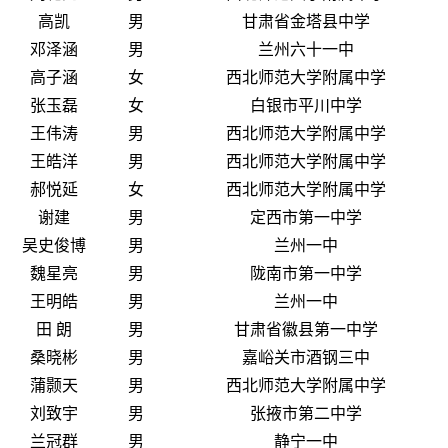
高凯
男
甘肃省金塔县中学
邓泽涵
男
兰州六十一中
高子涵
女
西北师范大学附属中学
张玉磊
女
白银市平川中学
王伟涛
男
西北师范大学附属中学
王皓洋
男
西北师范大学附属中学
郝悦延
女
西北师范大学附属中学
谢建
男
定西市第一中学
吴史俊博
男
兰州一中
魏星亮
男
陇南市第一中学
王明皓
男
兰州一中
田 朗
男
甘肃省徽县第一中学
桑晓彬
男
嘉峪关市酒钢三中
蒲颢天
男
西北师范大学附属中学
刘致宇
男
张掖市第二中学
兰冠群
男
静宁一中