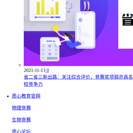
2021-11-13
0
省二省三新出路：关注综合评价，竞赛奖项弱亦具名
校竞争力
质心教育官网
物理竞赛
生物竞赛
质心论坛