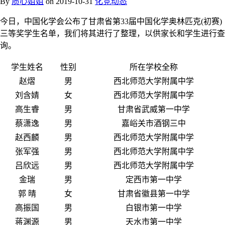
By
质心姐姐
on
2019-10-31
化竞动态
今日，中国化学会公布了甘肃省第33届中国化学奥林匹克(初赛)
三等奖学生名单，我们将其进行了整理，以供家长和学生进行查
询。
学生姓名
性别
所在学校全称
赵熠
男
西北师范大学附属中学
刘含婧
女
西北师范大学附属中学
高生睿
男
甘肃省武威第一中学
蔡潇逸
男
嘉峪关市酒钢三中
赵西麟
男
西北师范大学附属中学
张军强
男
西北师范大学附属中学
吕欣远
男
西北师范大学附属中学
金瑞
男
定西市第一中学
郭 晴
女
甘肃省徽县第一中学
高振国
男
白银市第一中学
蒋渊源
男
天水市第一中学