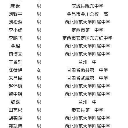
麻 超
男
庆城县陇东中学
刘野平
男
金昌市金川总校一高
刘松源
男
西北师范大学附属中学
李小虎
男
定西市第一中学
李鹏飞
男
定西市安定区东方红中学
金琛
男
西北师范大学附属中学
苟博文
男
西北师范大学附属中学
丁景轩
男
兰州一中
陈薇伊
女
甘肃省徽县第一中学
朱昌民
男
甘肃省武威第一中学
赵怀谦
男
西北师范大学附属中学
魏中锴
男
西北师范大学附属中学
魏嘉
男
兰州一中
田艺彬
男
秦安县第一中学
胡锦晖
男
西北师范大学附属中学
郭凯博
男
西北师范大学附属中学