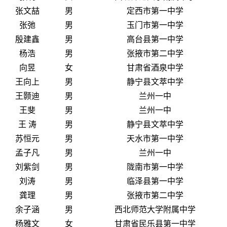
张文喆
男
定西市第一中学
张弛
男
玉门市第一中学
殷建鑫
男
高台县第一中学
杨浩
男
张掖市第二中学
向昱
女
甘肃省酒泉中学
王向上
男
静宁县文萃中学
王颢迪
男
兰州一中
王斐
男
兰州一中
王 涛
男
静宁县文萃中学
苏恒元
男
天水市第一中学
孟子凡
男
兰州一中
刘紫剑
男
陇南市第一中学
刘涛
男
临泽县第一中学
龚理
男
张掖市第二中学
余子涵
男
西北师范大学附属中学
杨雅文
女
甘肃省民乐县第一中学