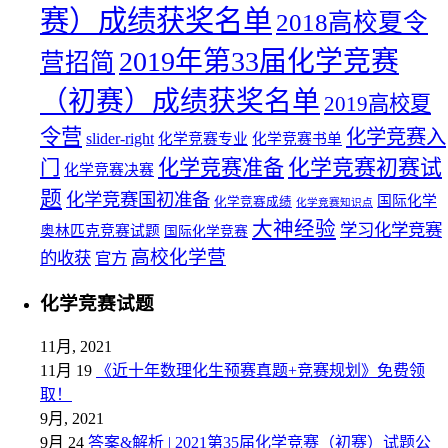
赛）成绩获奖名单
2018高校夏令
2019年第33届化学竞赛
营招简
（初赛）成绩获奖名单
2019高校夏
令营
化学竞赛入
slider-right
化学竞赛专业
化学竞赛书单
化学竞赛初赛试
化学竞赛准备
门
化学竞赛决赛
题
化学竞赛国初准备
国际化学
化学竞赛成绩
化学竞赛知识点
大神经验
学习化学竞赛
奥林匹克竞赛试题
国际化学竞赛
高校化学营
的收获
官方
化学竞赛试题
11月, 2021
11月 19
《近十年数理化生预赛真题+竞赛规划》免费领
取！
9月, 2021
9月 24
答案&解析 | 2021第35届化学竞赛（初赛）试题公