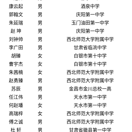
康云起
男
酒泉中学
郭翰文
男
庆阳第一中学
朱延瑞
男
玉门油田第一中学
赵 坤
男
庆阳第一中学
刘钟帅
男
西北师范大学附属中学
李广田
男
甘肃省临洮中学
胡臻
女
白银市第十中学
曹宇杰
女
白银市第十中学
朱茜楠
女
西北师范大学附属中学
赵勇臻
男
西北师范大学附属中学
苏辰
男
金昌市金川总校一高
任江伟
男
天水市第一中学
何赵璠
女
天水市第一中学
高瑞梓
女
西北师范大学附属中学
傅之诚
男
西北师范大学附属中学
杜 轩
男
甘肃省徽县第一中学