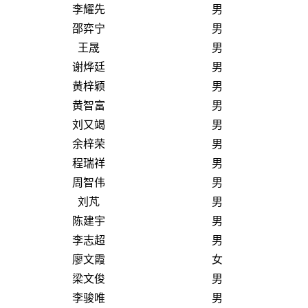
李耀先
男
邵弈宁
男
王晟
男
谢烨廷
男
黄梓颖
男
黄智富
男
刘又竭
男
余梓荣
男
程瑞祥
男
周智伟
男
刘芃
男
陈建宇
男
李志超
男
廖文霞
女
梁文俊
男
李骏唯
男