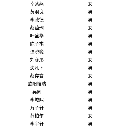
幸紫燕
女
黄羽良
男
李政德
男
蔡蕴瑜
女
叶盛华
男
陈子祺
男
谭晓聪
男
刘彦彤
女
沈凡卜
男
蔡存睿
女
欧阳恺瑞
男
吴同
男
李城熙
男
万子轩
男
苏柏尔
女
李宇轩
男