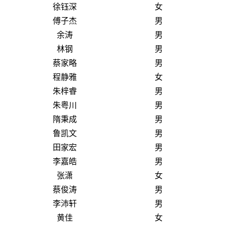
徐钰深
女
傅子杰
男
余涛
男
林钢
男
蔡家略
男
程静雅
女
朱梓睿
男
朱粤川
男
隋秉成
男
鲁凯文
男
田家宏
男
李嘉皓
男
张潇
女
蔡俊涛
男
李沛轩
男
黄佳
女