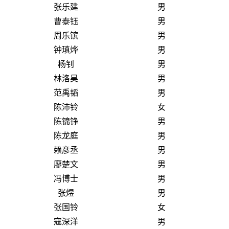
张乐建
男
曹泰钰
男
周乐镔
男
钟瑱烨
男
杨钊
男
林洛昊
男
范禹韬
男
陈沛铃
女
陈锦铮
男
陈龙庭
男
赖彦丞
男
廖楚文
男
冯博士
男
张煜
男
张国铃
女
寇深洋
男