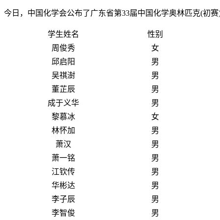
今日，中国化学会公布了广东省第33届中国化学奥林匹克(初
学生姓名
性别
周俊秀
女
邱启阳
男
吴祺澍
男
董芷辰
男
成于义华
男
黎慕冰
女
林怀加
男
萧汉
男
萧一铭
男
江钦传
男
华彬达
男
李子辰
男
李智俊
男