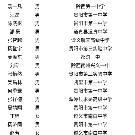
汤一凡
男
黔西第一中学
汪磊
男
贵阳市第一中学
陈晓枢
男
贵阳市第一中学
邹 豪
男
道真县道真中学
张智越
男
遵义航天高级中学
杨登宇
男
贵阳市第三实验中学
莫泽东
男
都匀一中
刘萜
男
黔西南州兴义一中
张怡然
男
贵阳市第三实验中学
吴昌林
男
凯里市第一中学
何季罡
男
贵阳市第一中学
张祥德
男
湄潭县求是高级中学
晏靖翔
男
贵阳市第一中学
丁晗
女
遵义市南白中学
杨济同
男
贵阳市第一中学
赵芳
女
遵义市南白中学