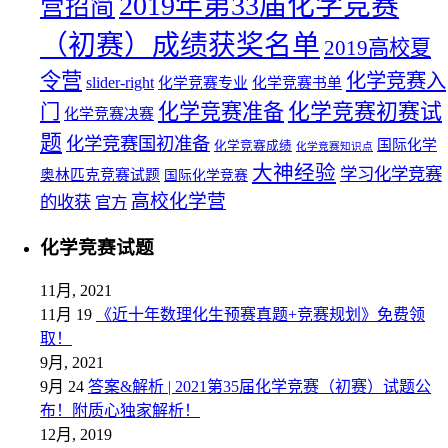
2019年第33届化学竞赛
营招简
（初赛）成绩获奖名单
2019高校夏
令营
化学竞赛入
slider-right
化学竞赛专业
化学竞赛书单
化学竞赛初赛试
化学竞赛准备
门
化学竞赛决赛
题
化学竞赛国初准备
国际化学
化学竞赛成绩
化学竞赛知识点
大神经验
学习化学竞赛
奥林匹克竞赛试题
国际化学竞赛
高校化学营
的收获
官方
化学竞赛试题
11月, 2021
11月 19
《近十年数理化生预赛真题+竞赛规划》免费领
取！
9月, 2021
9月 24
答案&解析 | 2021第35届化学竞赛（初赛）试题公
布！附质心独家解析！
12月, 2019