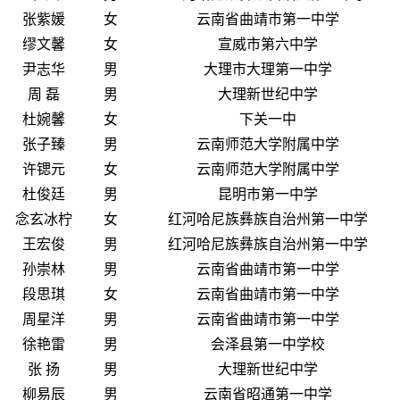
张紫媛
女
云南省曲靖市第一中学
缪文馨
女
宣威市第六中学
尹志华
男
大理市大理第一中学
周 磊
男
大理新世纪中学
杜婉馨
女
下关一中
张子臻
男
云南师范大学附属中学
许锶元
女
云南师范大学附属中学
杜俊廷
男
昆明市第一中学
念玄冰柠
女
红河哈尼族彝族自治州第一中学
王宏俊
男
红河哈尼族彝族自治州第一中学
孙崇林
男
云南省曲靖市第一中学
段思琪
女
云南省曲靖市第一中学
周星洋
男
云南省曲靖市第一中学
徐艳雷
男
会泽县第一中学校
张 扬
男
大理新世纪中学
柳易辰
男
云南省昭通第一中学