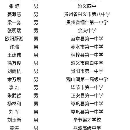
张 垿
男
遵义四中
姜雅慧
男
贵州省兴义市第八中学
梁一淼
男
贵州省铜仁第一中学
张明瑞
男
余庆中学
欧阳蔚淞
男
赫章县第一中学
许瑞
男
赤水市第一中学
王建伟
男
桐梓县第一中学
徐万俊
男
遵义市南白中学
刘雨杭
男
贵阳市第一中学
余万鹏
男
观山湖第一高级中学
李 灿
男
毕节市第一中学
朱武哲
男
正安县第一中学
杨林和
男
岑巩县第一中学
刘 军
男
岑巩县第一中学
刘玉新
男
毕节梁才学校
黄涛
男
荔波高级中学