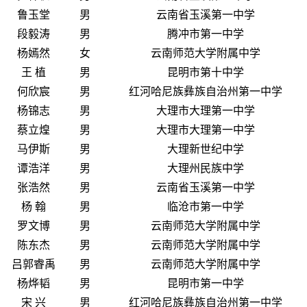
鲁玉堂
男
云南省玉溪第一中学
段毅涛
男
腾冲市第一中学
杨嫣然
女
云南师范大学附属中学
王 植
男
昆明市第十中学
何欣宸
男
红河哈尼族彝族自治州第一中学
杨锦志
男
大理市大理第一中学
蔡立煌
男
大理市大理第一中学
马伊斯
男
大理新世纪中学
谭浩洋
男
大理州民族中学
张浩然
男
云南省玉溪第一中学
杨 翰
男
临沧市第一中学
罗文博
男
云南师范大学附属中学
陈东杰
男
云南师范大学附属中学
吕郭睿禹
男
云南师范大学附属中学
杨烨韬
男
昆明市第一中学
宋 兴
男
红河哈尼族彝族自治州第一中学