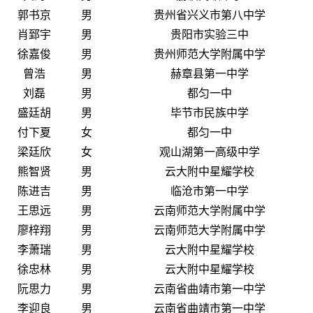
郭书京
男
贵州省兴义市第八中学
肖郅宇
男
贵阳市实验三中
徐嘉俊
男
贵州师范大学附属中学
曾浩
男
赫章县第一中学
刘磊
男
都匀一中
盛廷胡
男
毕节市民族中学
付下夏
女
都匀一中
梁廷欣
女
观山湖第一高级中学
熊智贤
男
云大附中星耀学校
陈进吉
男
临沧市第一中学
王思远
男
云南师范大学附属中学
廖梓翔
男
云南师范大学附属中学
李萧瑞
男
云大附中星耀学校
徐忠林
男
云大附中星耀学校
阮思力
男
云南省曲靖市第一中学
李迎良
男
云南省曲靖市第一中学