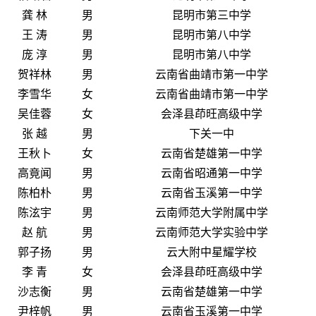
龚 林
男
昆明市第三中学
王 涛
男
昆明市第八中学
庞 淳
男
昆明市第八中学
贺祥林
男
云南省曲靖市第一中学
李雪华
女
云南省曲靖市第一中学
吴佳蓉
女
会泽县茚旺高级中学
张 越
男
下关一中
王秋卜
女
云南省楚雄第一中学
高竟闻
男
云南省昭通第一中学
陈柏朴
男
云南省玉溪第一中学
陈泫宇
男
云南师范大学附属中学
赵 航
男
云南师范大学实验中学
郭子扬
男
云大附中星耀学校
李 青
女
会泽县茚旺高级中学
沙志衡
男
云南省楚雄第一中学
尹梓帆
男
云南省玉溪第一中学