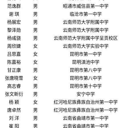
范逸群
男
昭通市威信县第一中学
谢 琪
男
临沧市第一中学
杨展宏
男
云南师范大学附属中学
黎泽勋
男
云南师范大学附属中学
杨彧骁
男
云南师范大学附属中学呈贡校区
周欣婕
女
云南师范大学实验中学
吕思嘉
女
昆明市第一中学
陈嘉裕
女
昆明滇池中学
甘正康
男
昆明市第八中学
张唐晓雪
女
昆明市第八中学
高志睿
男
昆明市第十中学
张文新衍
男
安宁中学
杨 颖
女
红河哈尼族彝族自治州第一中学
唐卓然
男
红河哈尼族彝族自治州第一中学
刘 洋
男
云南省曲靖市第一中学
崔 阳
男
云南省曲靖市第一中学