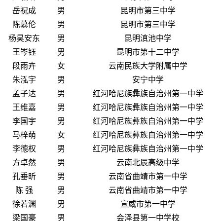
岳祝成
男
昆明市第三中学
陈慕伦
男
昆明市第三中学
杨昊安东
男
昆明滇池中学
王岑钰
男
昆明市第十二中学
段雨卉
女
云南民族大学附属中学
朱泓宇
男
安宁中学
孟子达
男
红河哈尼族彝族自治州第一中学
王维嘉
男
红河哈尼族彝族自治州第一中学
李国宇
男
红河哈尼族彝族自治州第一中学
马梓萌
女
红河哈尼族彝族自治州第一中学
李德权
男
红河哈尼族彝族自治州第一中学
方卓然
男
云南北辰高级中学
孔垂昕
男
云南省曲靖市第一中学
陈 强
男
云南省曲靖市第一中学
徐若渊
男
宣威市第一中学
梁国豪
男
会泽县第一中学校