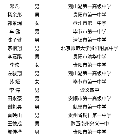
邓凡
男
观山湖第一高级中学
杨余彤
男
贵阳市第一中学
郭景瑞
女
盘州市第一中学
车 健
男
毕节市第一中学
陈子健
男
清镇市第一中学
宗楷翔
男
北京师范大学贵阳附属中学
李嘉蹊
男
贵阳市清华中学
李欢
女
贵阳市第一中学
左骏翔
男
观山湖第一高级中学
苏 娅
女
毕节市第一中学
李 涛
男
遵义四中
田永豪
男
安顺市第一高级中学
谢凯昊
男
凯里市第一中学
雷映山
男
贵州省铜仁第一中学
王德成
男
黔西南州兴义一中
邹佳桦
男
贵阳市第一中学