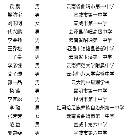
袁 鹏
男
云南省曲靖市第一中学
樊航宇
男
宣威市第一中学
刘玉明
女
宣威市第一中学
代兴鹏
男
会泽县茚旺高级中学
李金铮
男
云南省昭通第一中学
王乔松
男
昭通市镇雄县芒部中学
王子豪
男
云南省玉溪第一中学
李彦慷
男
云南师范大学附属中学
艾子璇
男
云南师范大学实验中学
郭一品
男
云大附中星耀学校
杨 链
男
昆明市第一中学
李宜聪
男
昆明市第十中学
李 璐
男
红河哈尼族彝族自治州第一中学
张芳芳
女
云南省曲靖市第一中学
范 益
男
宣威市第六中学
夏崇斐
男
宣威市第六中学