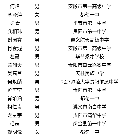
何峰
男
安顺市第一高级中学
李泽萍
女
都匀一中
罗 青
男
毕节市第一中学
龚相玮
男
贵阳市第一中学
谢国睿
男
遵义航天高级中学
肖雲焜
男
安顺市第一高级中学
左豪
男
毕节梁才学校
关翔天
男
贵阳市白云兴农中学
吴高首
男
天柱民族中学
何永麟
男
北京师范大学贵阳附属中学
蒋可奕
男
贵阳市第一中学
肖堉涵
男
都匀一中
祖仁贵
男
遵义市南白中学
龙星宇
男
贵阳市清华中学
毛志
男
织金县第一中学
黎明悦
女
都匀一中