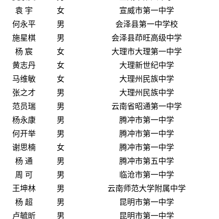
袁 宇
女
宣威市第一中学
何永平
男
会泽县第一中学校
施星棋
男
会泽县茚旺高级中学
杨 宸
女
大理市大理第一中学
黄志丹
女
大理新世纪中学
马维敏
女
大理州民族中学
张之才
男
大理州民族中学
范员瑞
男
云南省昭通第一中学
杨永康
男
腾冲市第一中学
何开举
男
腾冲市第一中学
谢思楠
女
腾冲市第一中学
杨 通
男
腾冲市第五中学
周 可
男
临沧市第一中学
王坤林
男
云南师范大学附属中学
杨 超
男
昆明市第一中学
卢毓昕
男
昆明市第一中学