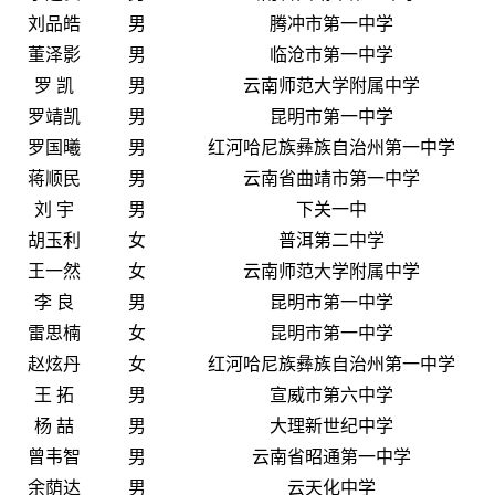
刘品皓
男
腾冲市第一中学
董泽影
男
临沧市第一中学
罗 凯
男
云南师范大学附属中学
罗靖凯
男
昆明市第一中学
罗国曦
男
红河哈尼族彝族自治州第一中学
蒋顺民
男
云南省曲靖市第一中学
刘 宇
男
下关一中
胡玉利
女
普洱第二中学
王一然
女
云南师范大学附属中学
李 良
男
昆明市第一中学
雷思楠
女
昆明市第一中学
赵炫丹
女
红河哈尼族彝族自治州第一中学
王 拓
男
宣威市第六中学
杨 喆
男
大理新世纪中学
曾韦智
男
云南省昭通第一中学
余荫达
男
云天化中学