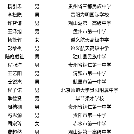
杨引忠
男
贵州省三都民族中学
李松隐
男
贵阳为明国际学校
许智谦
男
观山湖第一高级中学
王泽旭
男
盘州市第一中学
杨筱竹
女
遵义航天高级中学
彭藜祺
男
遵义航天高级中学
陆庭载祉
男
独山县民族中学
程冠洋
男
贵州省铜仁第一中学
王艺阳
男
清镇市第一中学
姜锐杰
男
凯里市第一中学
程子诺
男
北京师范大学贵阳附属中学
季德贤
男
毕节梁才学校
周穗棚
男
贵州省铜仁第一中学
冯思源
男
贵阳市第一中学
周宗玲
女
赤水市第一中学
费超然
男
观山湖第一高级中学