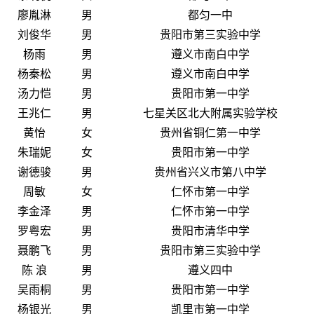
廖胤淋
男
都匀一中
刘俊华
男
贵阳市第三实验中学
杨雨
男
遵义市南白中学
杨秦松
男
遵义市南白中学
汤力恺
男
贵阳市第一中学
王兆仁
男
七星关区北大附属实验学校
黄怡
女
贵州省铜仁第一中学
朱瑞妮
女
贵阳市第一中学
谢德骏
男
贵州省兴义市第八中学
周敏
女
仁怀市第一中学
李金泽
男
仁怀市第一中学
罗粤宏
男
贵阳市清华中学
聂鹏飞
男
贵阳市第三实验中学
陈 浪
男
遵义四中
吴雨桐
男
贵阳市第一中学
杨银光
男
凯里市第一中学