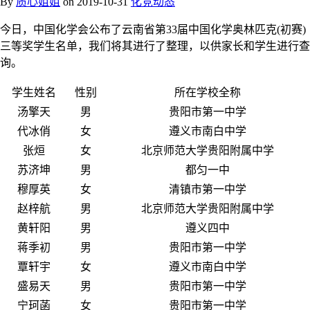
By
质心姐姐
on
2019-10-31
化竞动态
今日，中国化学会公布了云南省第33届中国化学奥林匹克(初赛)
三等奖学生名单，我们将其进行了整理，以供家长和学生进行查
询。
学生姓名
性别
所在学校全称
汤擎天
男
贵阳市第一中学
代冰俏
女
遵义市南白中学
张烜
女
北京师范大学贵阳附属中学
苏济坤
男
都匀一中
穆厚英
女
清镇市第一中学
赵梓航
男
北京师范大学贵阳附属中学
黄轩阳
男
遵义四中
蒋季初
男
贵阳市第一中学
覃轩宇
女
遵义市南白中学
盛易天
男
贵阳市第一中学
宁珂菡
女
贵阳市第一中学