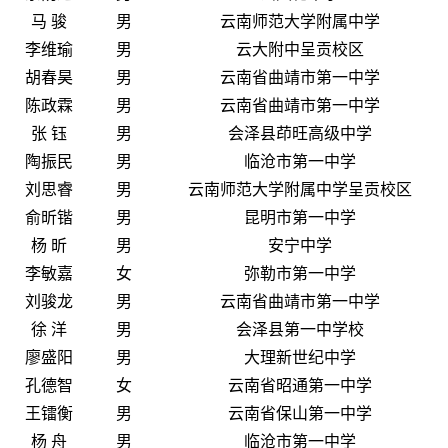
马 骏
男
云南师范大学附属中学
李维瑜
男
云大附中呈贡校区
胡春昊
男
云南省曲靖市第一中学
陈政霖
男
云南省曲靖市第一中学
张 钰
男
会泽县茚旺高级中学
陶振民
男
临沧市第一中学
刘思睿
男
云南师范大学附属中学呈贡校区
俞昕锴
男
昆明市第一中学
杨 昕
男
安宁中学
李敏嘉
女
弥勒市第一中学
刘骏龙
男
云南省曲靖市第一中学
徐 洋
男
会泽县第一中学校
廖盛阳
男
大理新世纪中学
孔德智
女
云南省昭通第一中学
王镭衡
男
云南省保山第一中学
杨 舟
男
临沧市第一中学