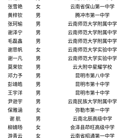
张雪艳
女
云南省保山第一中学
黄梓钦
男
腾冲市第一中学
张珂瑜
男
云南师范大学附属中学
谢泽宁
男
云南师范大学附属中学
毛磊鑫
男
云南师范大学附属中学
谢思帆
女
云南师范大学实验中学
谢一凡
男
云南师范大学实验中学
莫荣钦
男
云大附中星耀学校
邓力予
男
昆明市第八中学
彭靖皓
男
昆明市第十中学
王宇洋
男
昆明市第十中学
尹逊宇
男
云南民族大学附属中学
保雅涵
女
弥勒市第一中学
谢 航
男
云南北辰高级中学
柳婧旸
女
会泽县茚旺高级中学
游青云
女
云南省昭通第一中学