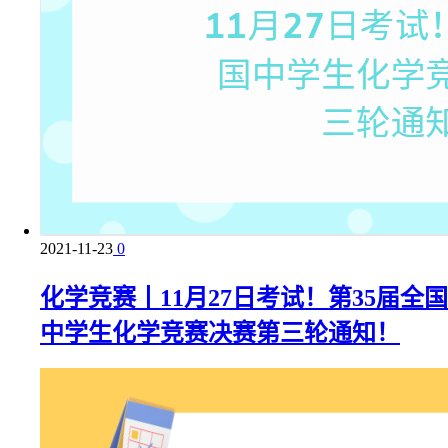
2021-11-23
0
化学竞赛丨11月27日考试！第35届全国
中学生化学竞赛决赛第三轮通知！