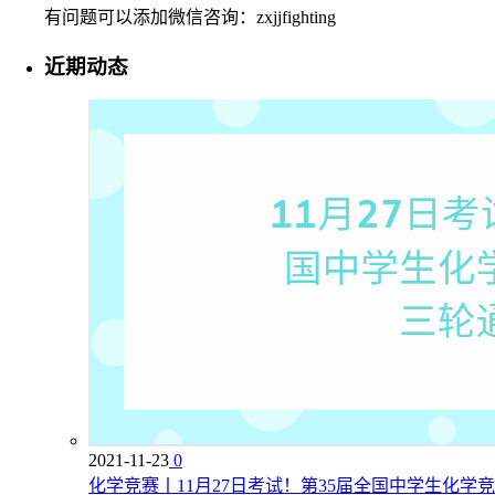
有问题可以添加微信咨询：zxjjfighting
近期动态
2021-11-23
0
化学竞赛丨11月27日考试！第35届全国中学生化学竞