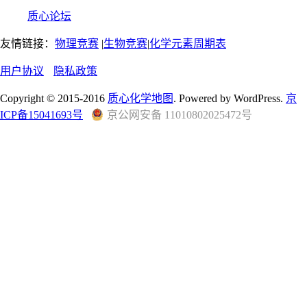
质心论坛
友情链接：
物理竞赛
|
生物竞赛
|
化学元素周期表
用户协议
隐私政策
Copyright © 2015-2016
质心化学地图
. Powered by WordPress.
京
ICP备15041693号
京公网安备 11010802025472号