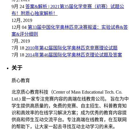
9月 24
答案&解析 | 2021第35届化学竞赛（初赛）试题公
布！附质心独家解析！
12月, 2019
12月 04
第33届中国化学奥林匹克决赛报道：实验试卷&答
案&评分细则
7月, 2019
7月 18
2010年第42届国际化学奥林匹克竞赛理论试题
7月 18
2014年第46届国际化学奥林匹克理论试题及答案
关于
质心教育
北京质心教育科技（Center of Mass Educational Tech. Co.
Ltd.) 是一家专注竞赛内容的高端在线教育公司。 旨在为中
学生提供高质量的，免费的竞赛、自主招生、科普教育知
识和高效率的在线学习解决方案；成为优秀的教育内容提
供商和师生互动交流平台。专注高端在线教育，在互联网
的帮助下，让大家一起去寻找互动主动学习的未来。