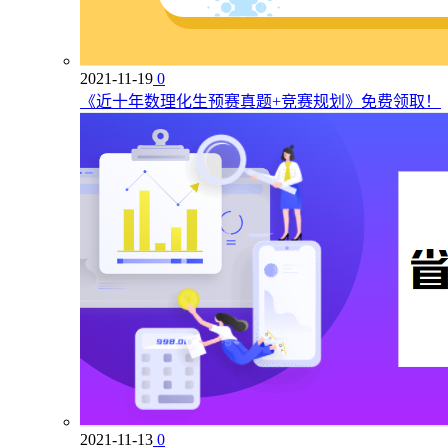
2021-11-19
0
《近十年数理化生预赛真题+竞赛规划》免费领取！
2021-11-13
0