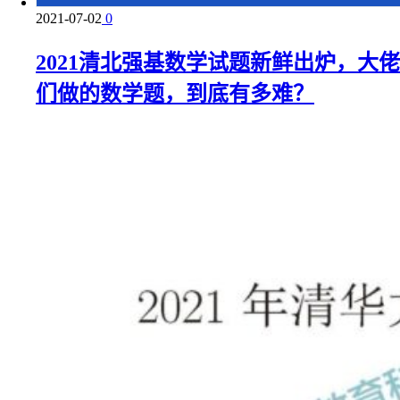
2021-07-02
0
2021清北强基数学试题新鲜出炉，大佬
们做的数学题，到底有多难？