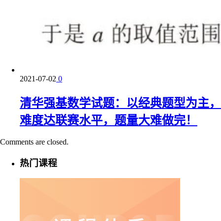
2021-07-02
0
清华强基数学试题：以经典题型为主，
难度达联赛水平，题量大难做完！
Comments are closed.
热门课程