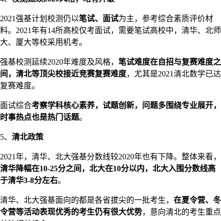
2021强基计划校测仍以
笔试、面试
为主，参考综合素质评价材
料。2021年有14所高校仅考面试，需要笔试高校中，清华、北师
大、厦大等校采用机考。
强基校测延续2020年难度及风格，
笔试难度在自招与复赛难度之
间，清北等顶尖校接近竞赛复赛难度
，尤其是2021清北数学已达
复赛难度。
面试综合
考察学科核心素养，试题创新，问题多围绕专业展开，
时事热点也是热门话题
。
5、
清北政策
2021年，清华、北大强基分数线较2020年也有下降。整体来看，
清华降幅在10-25分之间，北大在10分以内，
北大入围分数线高
于清华3-8分左右
。
清华、北大强基面向的都是各省拔尖的一批考生，
在夏令营、冬
令营等活动表现优秀的考生仍有很大优势
，意向清北的考生重点