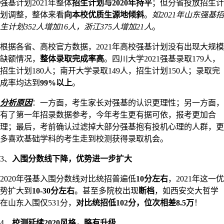
强基计划2021年整体
招生计划与2020年持平
；但分省投放招生计
划调整，整体来看
向本校优质生源地倾斜
。
如2021年山东强基招
生计划352人增加16人，浙江375人增加21人
。
根据各省、高校官方数据，2021年高校强基计划没有出现大规模
缺额情况，
整体录取完成率高
。四川大学2021强基录取179人，
招生计划180人；南开大学录取149人，招生计划150人；录取完
成率均达到
99%以上
。
分析原因
：一方面，考生家长对强基的认识更理性；另一方面，
有了第一年招录数据参考，今年考生更有据可依，报考更加合
理；最后，考前确认过滤掉大部分强基抱有投机心理的人群，更
多喜欢基础学科的考生走到校测获得录取机会。
3、
入围分数线下降，优势进一步扩大
2020年强基入围分数线对比统招普遍低
10分左右
，2021年这一优
势扩大到
10-30分左右
。甚至多院校出现
断档
，如西安交大哲学
在山东入围仅531分，
对比统招低102分，位次相差8.5万
！
4、
校测延续2020风格，略有升级