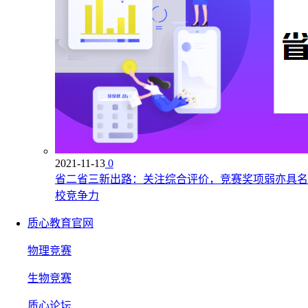
2021-11-13
0
省二省三新出路：关注综合评价，竞赛奖项弱亦具名
校竞争力
质心教育官网
物理竞赛
生物竞赛
质心论坛