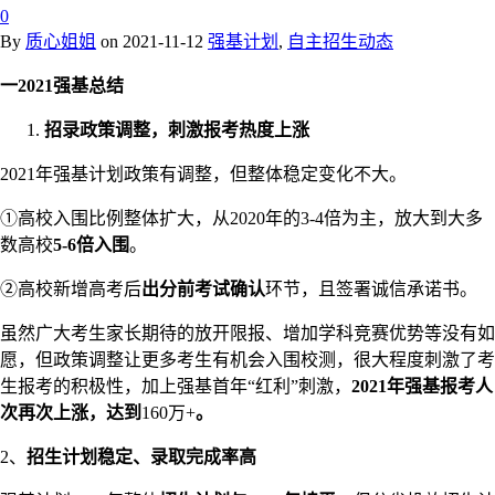
0
By
质心姐姐
on
2021-11-12
强基计划
,
自主招生动态
一2021强基总结
招录政策调整，刺激报考热度上涨
2021年强基计划政策有调整，但整体稳定变化不大。
①高校入围比例整体扩大，从2020年的3-4倍为主，放大到大多
数高校
5-6倍入围
。
②高校新增高考后
出分前考试确认
环节，且签署诚信承诺书。
虽然广大考生家长期待的放开限报、增加学科竞赛优势等没有如
愿，但政策调整让更多考生有机会入围校测，很大程度刺激了考
生报考的积极性，加上强基首年“红利”刺激，
2021年强基报考人
次再次上涨，达到
160万+
。
2、
招生计划稳定、录取完成率高