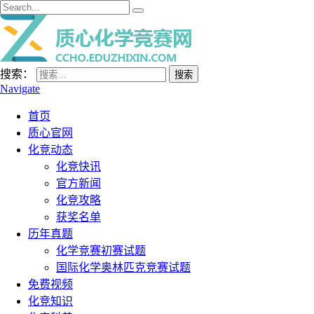
搜索：
Navigate
首页
质心官网
化竞动态
化竞快讯
官方新闻
化竞攻略
获奖名单
历年真题
化学竞赛初赛试题
国际化学奥林匹克竞赛试题
免费视频
化竞知识