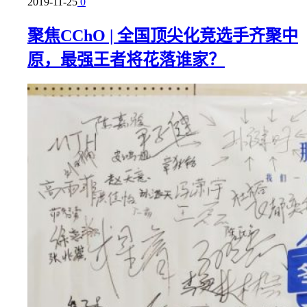
2019-11-25
0
聚焦CChO | 全国顶尖化竞选手齐聚中
原，最强王者将花落谁家？