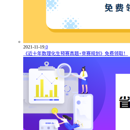
2021-11-19
0
《近十年数理化生预赛真题+竞赛规划》免费领取！