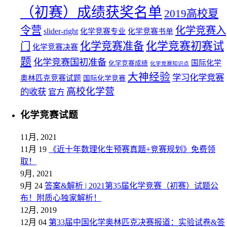
（初赛）成绩获奖名单
2019高校夏
令营
化学竞赛入
slider-right
化学竞赛专业
化学竞赛书单
化学竞赛初赛试
化学竞赛准备
门
化学竞赛决赛
题
化学竞赛国初准备
国际化学
化学竞赛成绩
化学竞赛知识点
大神经验
学习化学竞赛
奥林匹克竞赛试题
国际化学竞赛
高校化学营
的收获
官方
化学竞赛试题
11月, 2021
11月 19
《近十年数理化生预赛真题+竞赛规划》免费领
取！
9月, 2021
9月 24
答案&解析 | 2021第35届化学竞赛（初赛）试题公
布！附质心独家解析！
12月, 2019
12月 04
第33届中国化学奥林匹克决赛报道：实验试卷&答