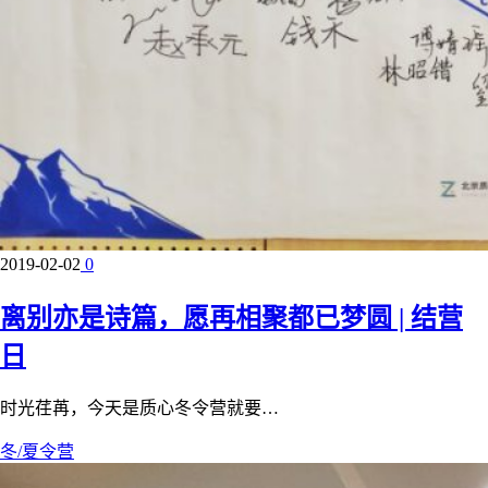
2019-02-02
0
离别亦是诗篇，愿再相聚都已梦圆 | 结营
日
时光荏苒，今天是质心冬令营就要…
冬/夏令营