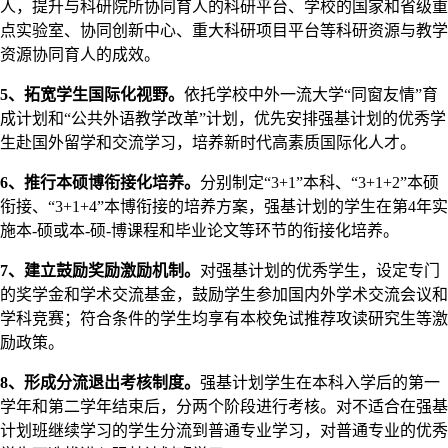
人，提升与科研院所协同育人的科研平台、学校的国家和省级重
点实验室、协同创新中心、重大科研项目平台等科研资源与教学
资源协同育人的成效。
5
、拓宽学生国际化视野。
依托学校中外一流大学“同窗友情”育
成计划和“公共外语教学改革”计划，优先安排强基计划的优秀学
生赴国外留学和交流学习，培养新时代高素质国际化人才。
6
、推行本硕博衔接化培养。
分别制定“3+1”本科、“3+1+2”本硕
衔接、“3+1+4”本博衔接的培养方案，强基计划的学生在第4年实
施本-硕或本-硕-博课程和毕业论文等环节的衔接化培养。
7
、建立鼓励奖励激励机制。
对强基计划的优秀学生，设定专门
的奖学金和学术交流基金，鼓励学生参加国内外学术交流会议和
学科竞赛；符合条件的学生均享有本校免试推荐攻读研究生等激
励政策。
8
、形成分流退出考核制度。
强基计划学生在本科入学后的第一
学年和第二学年结束后，分两个阶段进行考核。对不适合在强基
计划班继续学习的学生分流到普通专业学习，对普通专业的优秀