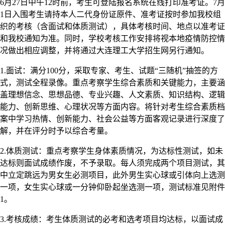
6月27日中午12时前，考生可登陆报名系统在线打印准考证。7月
1日入围考生请持本人二代身份证原件、准考证按时参加我校组
织的考核（含面试和体质测试），具体考核时间、地点以准考证
和我校通知为准。同时，学校考核工作安排将视本地疫情防控情
况做出相应调整，并将通过大连理工大学招生网另行通知。
1.面试：满分100分，采取专家、考生、试题“三随机”抽签的方
式，测试全程录像。重点考察学生综合素质和关键能力，主要涵
盖理想信念、思想品德、专业兴趣、人文素质、知识结构、逻辑
能力、创新思维、心理状况等方面内容。将针对考生综合素质档
案中学习热情、创新能力、社会公益等方面客观记录进行深度了
解，并在评分时予以综合考量。
2.体质测试：重点考察学生身体素质情况，为达标性测试，如未
达标则面试成绩作废，不予录取。每人须完成两个项目测试，其
中立定跳远为男女生必测项目，此外男生实心球或引体向上选测
一项，女生实心球或一分钟仰卧起坐选测一项，测试标准见附件
1。
3.考核成绩：考生体质测试的必考和选考项目均达标，以面试成